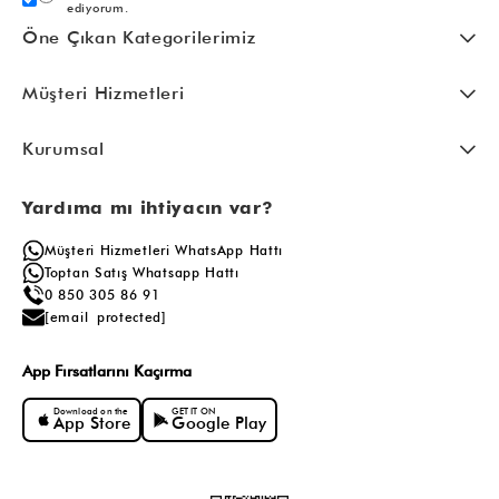
ediyorum.
Öne Çıkan Kategorilerimiz
Müşteri Hizmetleri
Kurumsal
Yardıma mı ihtiyacın var?
Müşteri Hizmetleri WhatsApp Hattı
Toptan Satış Whatsapp Hattı
0 850 305 86 91
[email protected]
App Fırsatlarını Kaçırma
Download on the
GET IT ON
App Store
Google Play