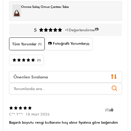
Omnia Salaş Omuz Çantası Taba
📷
5
1
Değerlendirme
📷 Fotoğraflı Yorumlar
Tüm Yorumlar
(1)
(0)
(1)
Önerilen Sıralama
(0)
C** Y**
18 Mart 2026
Başarılı boyutu rengi kullanımı hoş alınır fiyatına göre beğendim