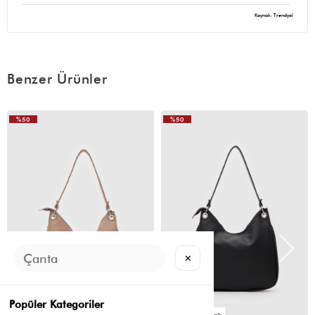
Kaynak: Trendyol
Benzer Ürünler
%50
%50
VIDEOLU
ÜRÜN
✕
Popüler Kategoriler