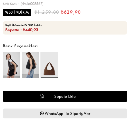
(shule008562)
Stok Kodu
₺1.259,80
₺629,90
%
50
İNDIRIM
Seçili Ürünlerde Ek %30 İndirim
Sepette : ₺440,93
Renk Seçenekleri
WhatsApp ile Sipariş Ver