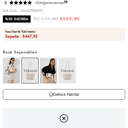
📷
5
3
Değerlendirme
(shule008609)
Stok Kodu
₺1.119,80
₺559,90
%
50
İNDIRIM
Yaza Özel Ek %20 İndirim
Sepette : ₺447,92
Renk Seçenekleri
Tükendi
Tükendi
Gelince Hatırlat