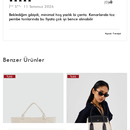
(0)
İ** S**
11 Temmuz 2026
Beklediğim gibiydi, minimal hoş yazlık bi çanta. Kenarlarıda toz
pembe tonlarında bu fiyata çok iyi bence alınabilir
Kaynak: Trendyol
Benzer Ürünler
%50
%50
VIDEOLU
ÜRÜN