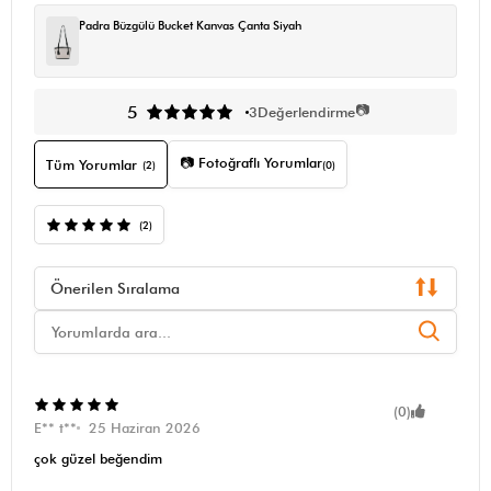
Padra Büzgülü Bucket Kanvas Çanta Siyah
📷
5
3
Değerlendirme
📷 Fotoğraflı Yorumlar
Tüm Yorumlar
(2)
(0)
(2)
Önerilen Sıralama
(0)
E** t**
25 Haziran 2026
çok güzel beğendim