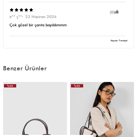
(0)
e** ç**
23 Haziran 2026
Çok güzel bir çanta bayıldımmm
Kaynak: Trendyol
Benzer Ürünler
%50
%50