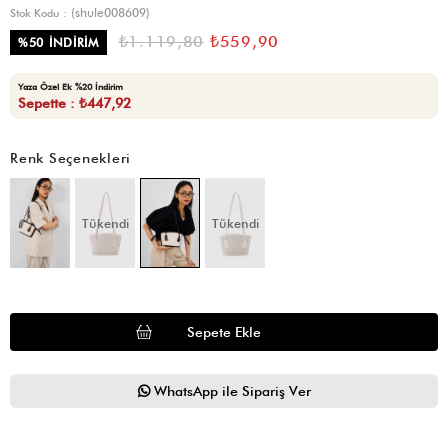
(shule008609)
Stok Kodu
₺1.119,80
₺559,90
%
50
İNDIRIM
Yaza Özel Ek %20 İndirim
Sepette : ₺447,92
Renk Seçenekleri
Tükendi
Tükendi
WhatsApp ile Sipariş Ver