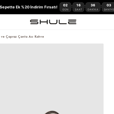
02
16
36
02
:
:
:
Sepette Ek %20 İndirim Fırsatı!
GÜN
SAAT
DAKIKA
SANIY
l ve Çapraz Çanta Acı Kahve