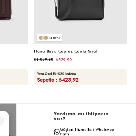
4
Hana Basic Çapraz Çanta Siyah
H
₺1.059,80
₺
₺529,90
Yaza Özel Ek %20 İndirim
Sepette : ₺423,92
l
Yardıma mı ihtiyacın
var?
×
a
Müşteri Hizmetleri WhatsApp
ış
Hattı