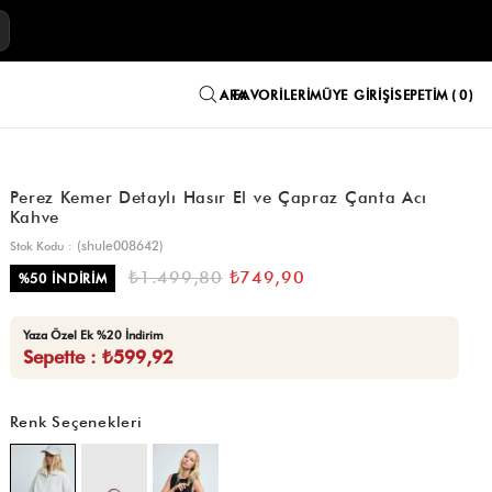
E
FAVORILERIM
ÜYE GIRIŞI
SEPETIM
0
Perez Kemer Detaylı Hasır El ve Çapraz Çanta Acı
Kahve
(shule008642)
Stok Kodu
₺1.499,80
₺749,90
%
50
İNDIRIM
Yaza Özel Ek %20 İndirim
Sepette : ₺599,92
Renk Seçenekleri