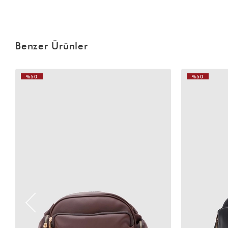
Benzer Ürünler
%50
%50
VIDEOLU
VIDEOLU
ÜRÜN
ÜRÜN