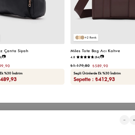
2
z Çanta Siyah
Miles Tote Bag Acı Kahve
📷
📷
4)
4.8
(84)
₺1.179,80
99,90
₺589,90
 Ek %30 İndirim
Seçili Ürünlerde Ek %30 İndirim
₺489,93
Sepette : ₺412,93
Kategorilerimiz
Müşteri Hizmetleri
Kurumsa
−
Sıkça Sorulan Sorular
Hakkımızd
Üyeliksiz Sipariş Takibi
Toptan Sat