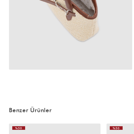
Benzer Ürünler
%50
%50