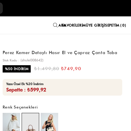
E
FAVORILERIM
ÜYE GIRIŞI
SEPETIM
0
Perez Kemer Detaylı Hasır El ve Çapraz Çanta Taba
(shule008642)
Stok Kodu
₺1.499,80
₺749,90
%
50
İNDIRIM
Yaza Özel Ek %20 İndirim
Sepette : ₺599,92
Renk Seçenekleri