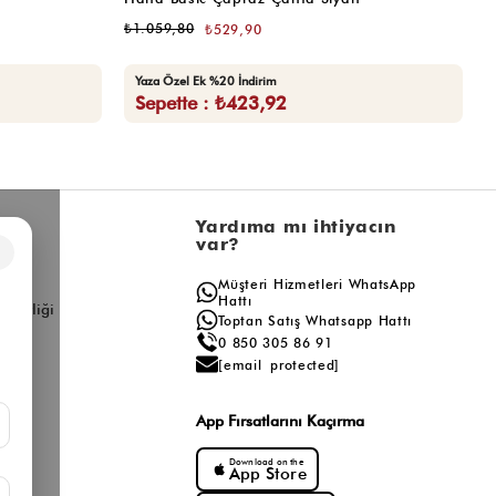
₺1.059,80
₺
₺529,90
Yaza Özel Ek %20 İndirim
Sepette : ₺423,92
l
Yardıma mı ihtiyacın
var?
×
a
Müşteri Hizmetleri WhatsApp
ış
Hattı
ş Birliği
Toptan Satış Whatsapp Hattı
0 850 305 86 91
[email protected]
App Fırsatlarını Kaçırma
Download on the
App Store