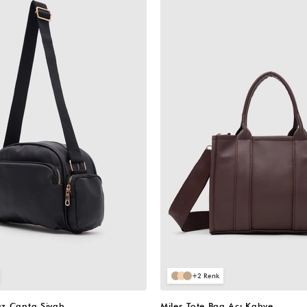
VIDEOLU
ÜRÜN
2
z Çanta Siyah
Miles Tote Bag Acı Kahve