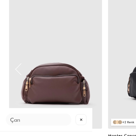
VIDEOLU
VIDEOLU
ÜRÜN
ÜRÜN
✕
2
2
Montes Çapraz Çanta Acı Kahve
Montes Çapra