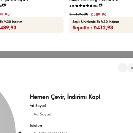
📷
📷
4)
4.8
(84)
₺1.179,80
99,90
₺589,90
 Ek %30 İndirim
Seçili Ürünlerde Ek %30 İndirim
₺489,93
Sepette : ₺412,93
Kategorilerimiz
Müşteri Hizmetleri
Kurumsa
−
Sıkça Sorulan Sorular
Hakkımızd
Üyeliksiz Sipariş Takibi
Toptan Sat
Üyeliksiz Kolay İade
İnfluencer İ
KVKK Aydınlatma Metni
Blog
Çerez Politikası
Hemen Çevir, İndirimi Kap!
İade ve Değişim Şartları
Mesafeli Satış Sözleşmesi
Ad Soyad
İletişim
Gizlilik Politikası
Telefon