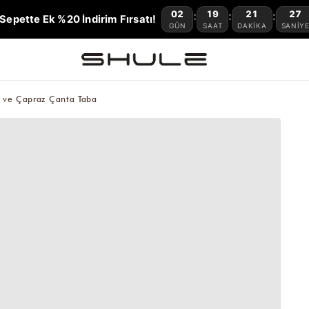
02
19
21
26
:
:
:
Sepette Ek %20 İndirim Fırsatı!
GÜN
SAAT
DAKIKA
SANIY
l ve Çapraz Çanta Taba