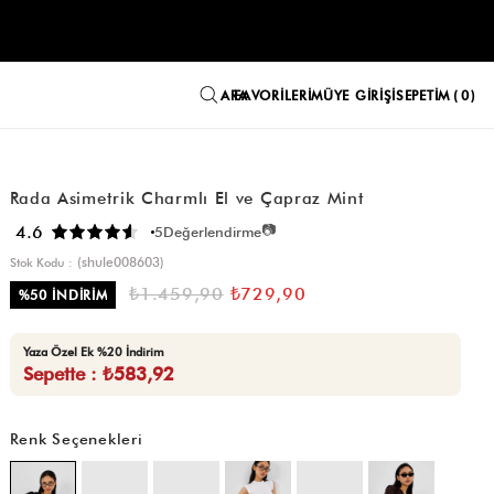
FAVORILERIM
ÜYE GIRIŞI
SEPETIM
0
Rada Asimetrik Charmlı El ve Çapraz Mint
📷
4.6
5
Değerlendirme
(shule008603)
Stok Kodu
₺1.459,90
₺729,90
%
50
İNDIRIM
Yaza Özel Ek %20 İndirim
Sepette : ₺583,92
Renk Seçenekleri