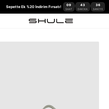
09
43
35
:
:
Sepette Ek %20 İndirim Fırsatı!
SAAT
DAKIKA
SANIYE