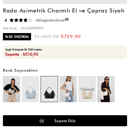
Rada Asimetrik Charmlı El ve Çapraz Siyah
📷
4
4
Değerlendirme
(shule008603)
Stok Kodu
₺1.459,90
₺729,90
%
50
İNDIRIM
Seçili Ürünlerde Ek %30 İndirim
Sepette : ₺510,93
Renk Seçenekleri
Tükendi