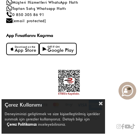
Müşteri Hizmetleri WhatsApp Hattı
Toptan Satış Whatsapp Hattı
0 850 305 86 91
[email protected]
App Fırsatlarını Kaçırma
Download on the
GET IT ON
App Store
Google Play
Çerez Kullanımı
Deneyiminizi geliştirmek ve size kişiselleştirilmiş içerikler
sunmak için çerezler kullanıyoruz. Detaylı bilgi için
Çerez Politikamızı
inceleyebilirsiniz.
© Shule. All right reserved.