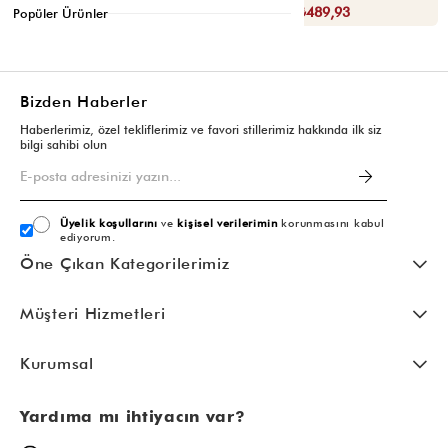
Sepette : ₺489,93
Sepette : ₺489,93
Popüler Ürünler
Bizden Haberler
Haberlerimiz, özel tekliflerimiz ve favori stillerimiz hakkında ilk siz
bilgi sahibi olun
Üyelik koşullarını
ve
kişisel verilerimin
korunmasını kabul
ediyorum.
Öne Çıkan Kategorilerimiz
Müşteri Hizmetleri
Kurumsal
Yardıma mı ihtiyacın var?