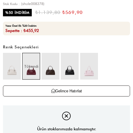
(shule008378)
Stok Kodu
₺1.139,80
₺569,90
%
50
İNDIRIM
Yaza Özel Ek %20 İndirim
Sepette : ₺455,92
Renk Seçenekleri
Tükendi
Gelince Hatırlat
Ürün stoklarımızda kalmamıştır.