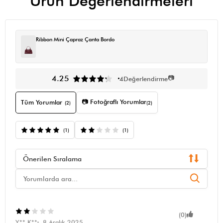
Ürün Değerlendirmeleri
Ribbon Mini Çapraz Çanta Bordo
📷
4.25
4
Değerlendirme
📷 Fotoğraflı Yorumlar
Tüm Yorumlar
(2)
(2)
(1)
(1)
Önerilen Sıralama
(0)
Y** K**
8 Aralık 2025