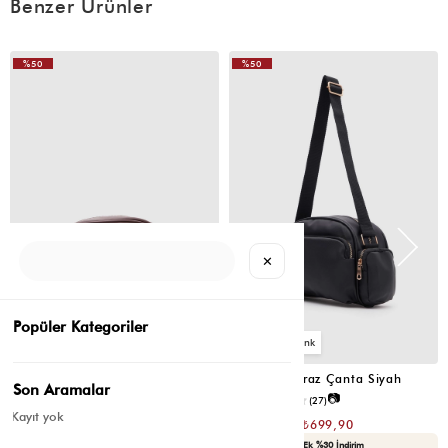
Benzer Ürünler
%50
%50
VIDEOLU
VIDEOLU
ÜRÜN
ÜRÜN
✕
Popüler Kategoriler
2
2
Montes Çapraz Çanta Acı Kahve
Montes Çapraz Çanta Siyah
Son Aramalar
📷
📷
4.5
(12)
4.6
(27)
Kayıt yok
₺1.399,80
₺1.399,80
₺699,90
₺699,90
Seçili Ürünlerde Ek %30 İndirim
Seçili Ürünlerde Ek %30 İndirim