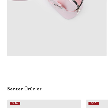
Benzer Ürünler
%50
%50