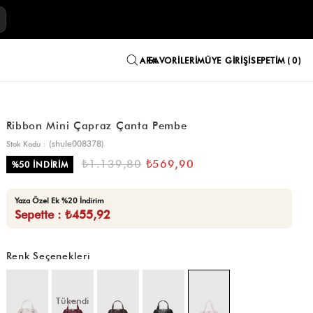
E
FAVORILERIM
ÜYE GIRIŞI
SEPETIM
0
Ribbon Mini Çapraz Çanta Pembe
(shule008378)
Stok Kodu
₺1.139,80
₺569,90
%
50
İNDIRIM
Yaza Özel Ek %20 İndirim
Sepette : ₺455,92
Renk Seçenekleri
Tükendi