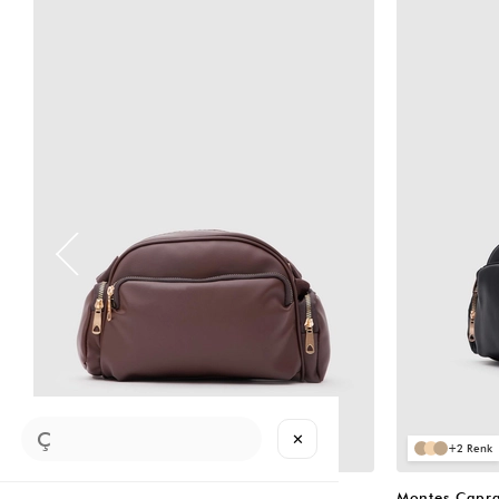
VIDEOLU
VIDEOLU
ÜRÜN
ÜRÜN
✕
2
2
Montes Çapraz Çanta Acı Kahve
Montes Çapra