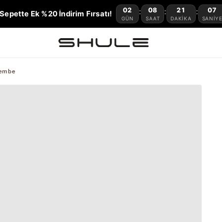
02
08
21
06
:
:
:
Sepette Ek %20 İndirim Fırsatı!
GÜN
SAAT
DAKIKA
SANIY
Pembe