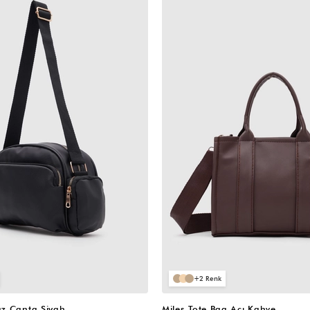
VIDEOLU
ÜRÜN
2
z Çanta Siyah
Miles Tote Bag Acı Kahve