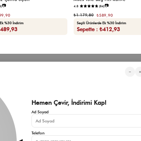
📷
📷
4)
4.8
(84)
₺1.179,80
99,90
₺589,90
 Ek %30 İndirim
Seçili Ürünlerde Ek %30 İndirim
₺489,93
Sepette : ₺412,93
Kategorilerimiz
Müşteri Hizmetleri
Kurumsa
−
Sıkça Sorulan Sorular
Hakkımızd
Üyeliksiz Sipariş Takibi
Toptan Sat
Üyeliksiz Kolay İade
İnfluencer İ
KVKK Aydınlatma Metni
Blog
Çerez Politikası
Hemen Çevir, İndirimi Kap!
İade ve Değişim Şartları
Mesafeli Satış Sözleşmesi
Ad Soyad
İletişim
Gizlilik Politikası
Telefon