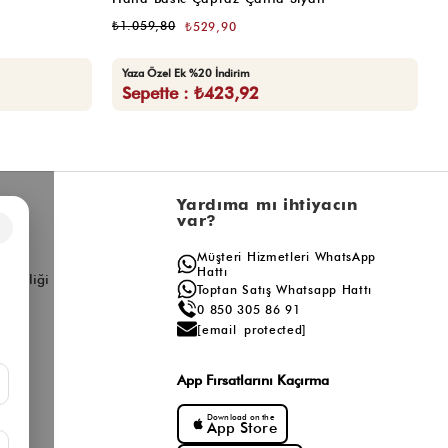
₺1.059,80
₺
₺529,90
Yaza Özel Ek %20 İndirim
Sepette : ₺423,92
l
Yardıma mı ihtiyacın
var?
×
a
Müşteri Hizmetleri WhatsApp
ış
Hattı
ş Birliği
Toptan Satış Whatsapp Hattı
0 850 305 86 91
[email protected]
App Fırsatlarını Kaçırma
Download on the
App Store