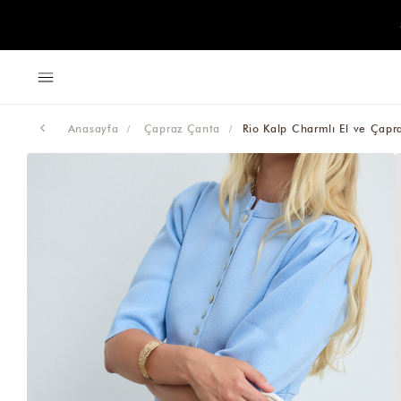
Anasayfa
Çapraz Çanta
Rio Kalp Charmlı El ve Çap