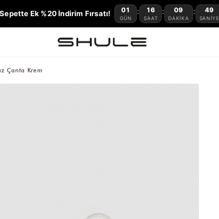
01
16
09
47
:
:
:
Sepette Ek %20 İndirim Fırsatı!
GÜN
SAAT
DAKIKA
SANIY
raz Çanta Krem