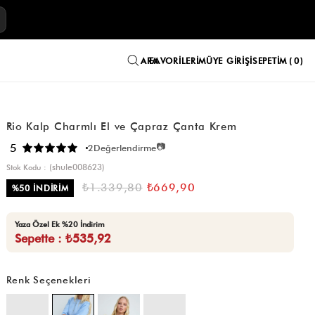
E
FAVORILERIM
ÜYE GIRIŞI
SEPETIM
0
Rio Kalp Charmlı El ve Çapraz Çanta Krem
📷
5
2
Değerlendirme
(shule008623)
Stok Kodu
₺1.339,80
₺669,90
%
50
İNDIRIM
Yaza Özel Ek %20 İndirim
Sepette : ₺535,92
Renk Seçenekleri