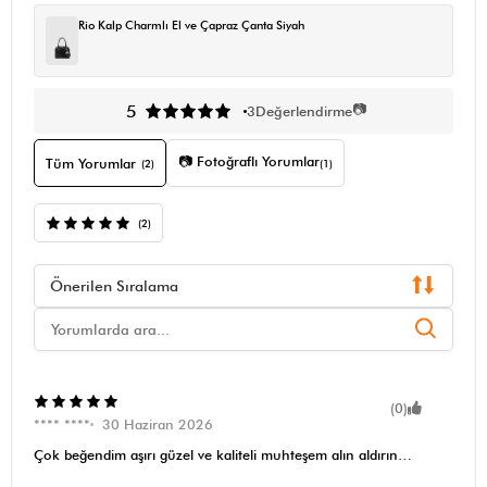
Rio Kalp Charmlı El ve Çapraz Çanta Siyah
📷
5
3
Değerlendirme
📷 Fotoğraflı Yorumlar
Tüm Yorumlar
(2)
(1)
(2)
Önerilen Sıralama
(0)
**** ****
30 Haziran 2026
Çok beğendim aşırı güzel ve kaliteli muhteşem alın aldırın…