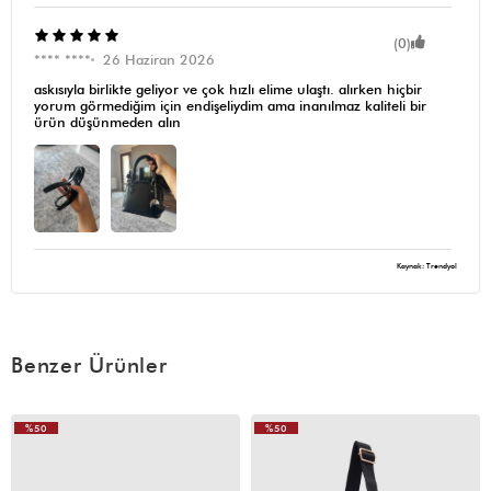
(0)
**** ****
26 Haziran 2026
askısıyla birlikte geliyor ve çok hızlı elime ulaştı. alırken hiçbir
yorum görmediğim için endişeliydim ama inanılmaz kaliteli bir
ürün düşünmeden alın
Kaynak: Trendyol
Benzer Ürünler
%50
%50
VIDEOLU
VIDEOLU
ÜRÜN
ÜRÜN