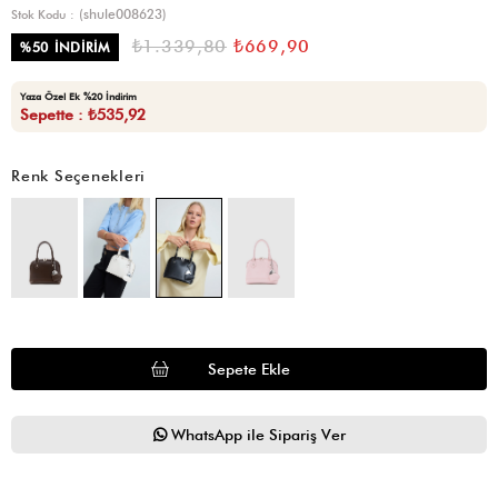
(shule008623)
Stok Kodu
₺1.339,80
₺669,90
%
50
İNDIRIM
Yaza Özel Ek %20 İndirim
Sepette : ₺535,92
Renk Seçenekleri
WhatsApp ile Sipariş Ver