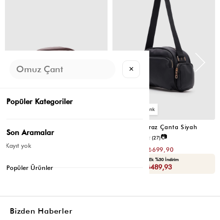
✕
Popüler Kategoriler
2
2
Montes Çapraz Çanta Acı Kahve
Montes Çapraz Çanta Siyah
Son Aramalar
📷
📷
4.5
(12)
4.6
(27)
Kayıt yok
₺1.399,80
₺1.399,80
₺699,90
₺699,90
Seçili Ürünlerde Ek %30 İndirim
Seçili Ürünlerde Ek %30 İndirim
Sepette : ₺489,93
Sepette : ₺489,93
Popüler Ürünler
Bizden Haberler