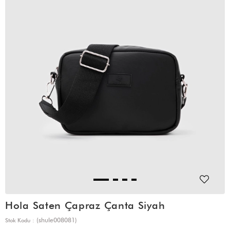
Hola Saten Çapraz Çanta Siyah
(shule008081)
Stok Kodu