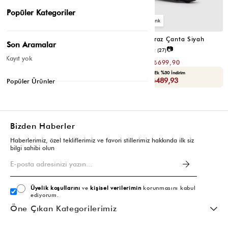
Popüler Kategoriler
2
2
Montes Çapraz Çanta Acı Kahve
Montes Çapraz Çanta Siyah
Son Aramalar
📷
📷
4.5
(12)
4.6
(27)
Kayıt yok
₺1.399,80
₺1.399,80
₺699,90
₺699,90
Seçili Ürünlerde Ek %30 İndirim
Seçili Ürünlerde Ek %30 İndirim
Sepette : ₺489,93
Sepette : ₺489,93
Popüler Ürünler
Bizden Haberler
Haberlerimiz, özel tekliflerimiz ve favori stillerimiz hakkında ilk siz
bilgi sahibi olun
Üyelik koşullarını
ve
kişisel verilerimin
korunmasını kabul
ediyorum.
Öne Çıkan Kategorilerimiz