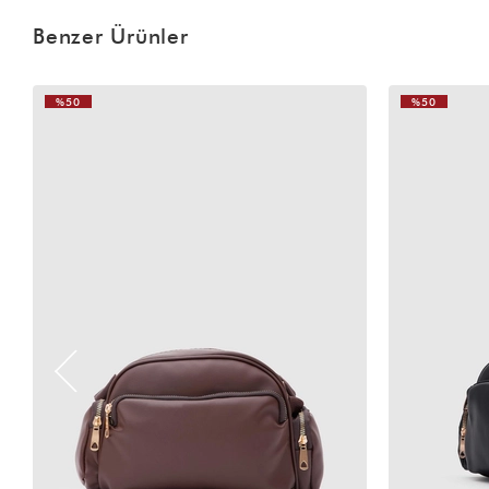
Benzer Ürünler
%50
%50
VIDEOLU
VIDEOLU
ÜRÜN
ÜRÜN