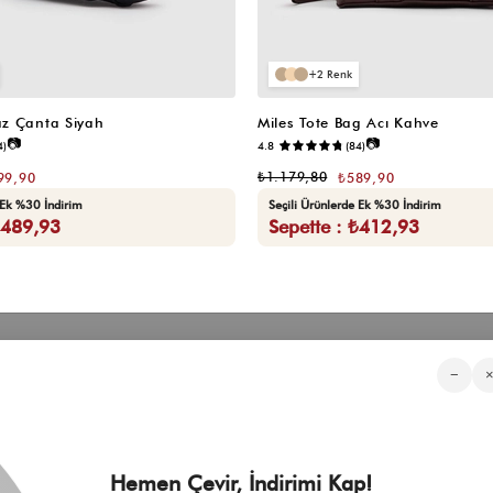
2
z Çanta Siyah
Miles Tote Bag Acı Kahve
📷
📷
4)
4.8
(84)
₺1.179,80
99,90
₺589,90
 Ek %30 İndirim
Seçili Ürünlerde Ek %30 İndirim
₺489,93
Sepette : ₺412,93
Kategorilerimiz
Müşteri Hizmetleri
Kurumsa
−
Sıkça Sorulan Sorular
Hakkımızd
Üyeliksiz Sipariş Takibi
Toptan Sat
Üyeliksiz Kolay İade
İnfluencer İ
KVKK Aydınlatma Metni
Blog
Çerez Politikası
Hemen Çevir, İndirimi Kap!