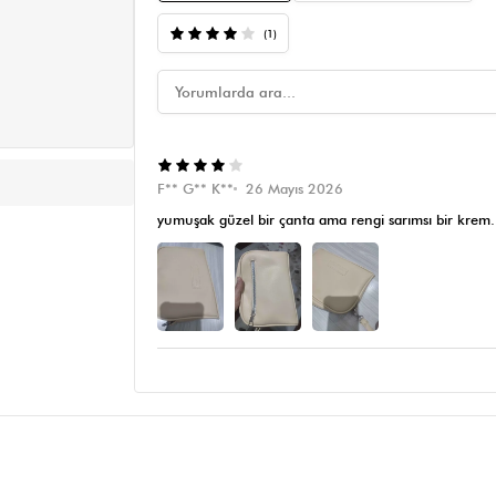
(1)
F** G** K**
26 Mayıs 2026
yumuşak güzel bir çanta ama rengi sarımsı bir krem. 