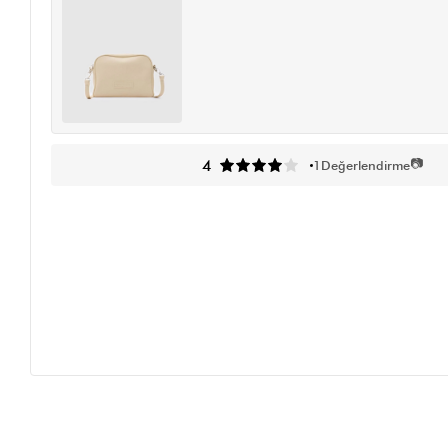
📷
4
1
Değerlendirme