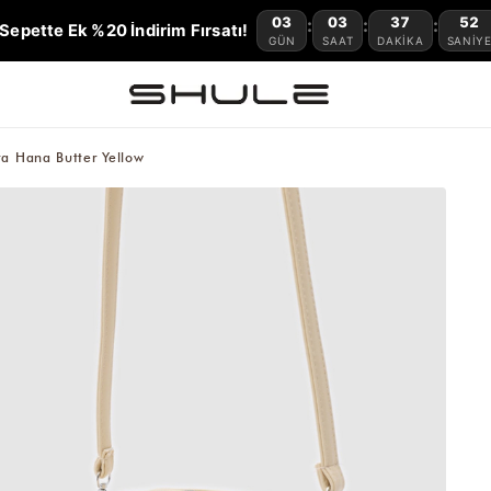
03
03
37
51
:
:
:
Sepette Ek %20 İndirim Fırsatı!
GÜN
SAAT
DAKIKA
SANIY
a Hana Butter Yellow