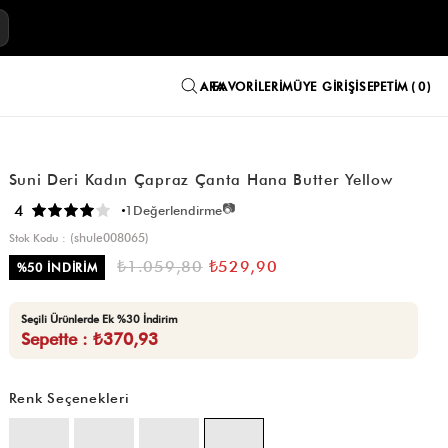
E
FAVORILERIM
ÜYE GIRIŞI
SEPETIM
0
Suni Deri Kadın Çapraz Çanta Hana Butter Yellow
📷
4
1
Değerlendirme
(shule008065)
Stok Kodu
₺1.059,80
₺529,90
%
50
İNDIRIM
Seçili Ürünlerde Ek %30 İndirim
Sepette : ₺370,93
Renk Seçenekleri