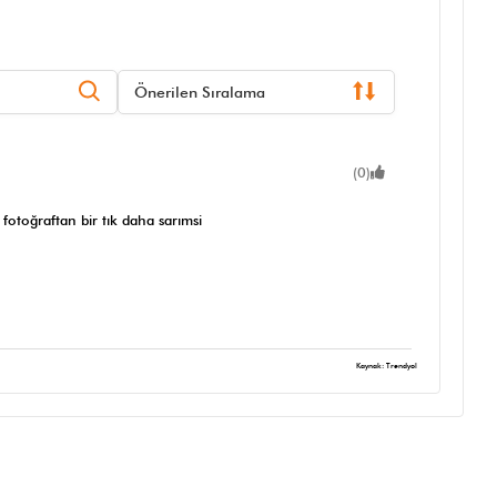
Önerilen Sıralama
(0)
fotoğraftan bir tık daha sarımsi
Kaynak: Trendyol