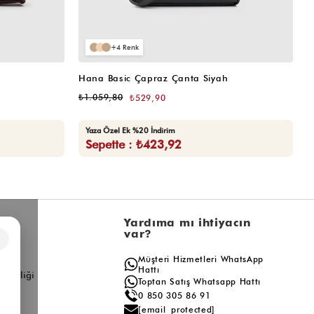
4
Hana Basic Çapraz Çanta Siyah
H
₺1.059,80
₺
₺529,90
Yaza Özel Ek %20 İndirim
Sepette : ₺423,92
l
Yardıma mı ihtiyacın
var?
×
a
Müşteri Hizmetleri WhatsApp
ış
Hattı
ş Birliği
Toptan Satış Whatsapp Hattı
0 850 305 86 91
[email protected]