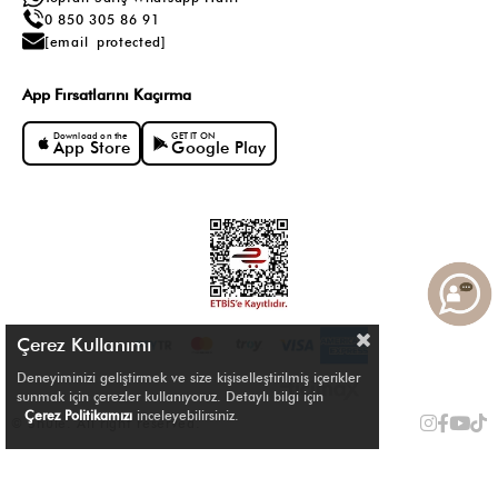
0 850 305 86 91
[email protected]
App Fırsatlarını Kaçırma
Download on the
GET IT ON
App Store
Google Play
Çerez Kullanımı
Deneyiminizi geliştirmek ve size kişiselleştirilmiş içerikler
sunmak için çerezler kullanıyoruz. Detaylı bilgi için
Çerez Politikamızı
inceleyebilirsiniz.
© Shule. All right reserved.