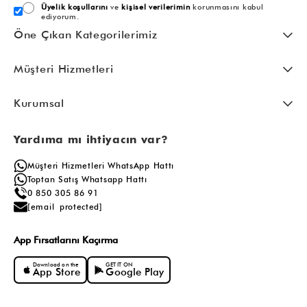
Üyelik koşullarını
ve
kişisel verilerimin
korunmasını kabul
ediyorum.
Öne Çıkan Kategorilerimiz
Müşteri Hizmetleri
Kurumsal
Yardıma mı ihtiyacın var?
Müşteri Hizmetleri WhatsApp Hattı
Toptan Satış Whatsapp Hattı
0 850 305 86 91
[email protected]
App Fırsatlarını Kaçırma
Download on the
GET IT ON
App Store
Google Play