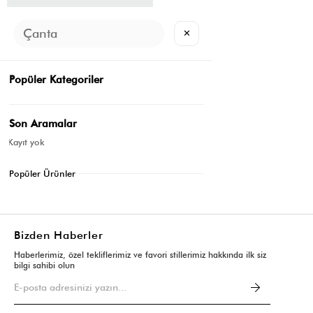
4
✕
Uzun Tokalı Suni Deri Kemer Krem
₺399,80
₺199,90
Popüler Kategoriler
Son Aramalar
Kayıt yok
Popüler Ürünler
Bizden Haberler
Haberlerimiz, özel tekliflerimiz ve favori stillerimiz hakkında ilk siz
bilgi sahibi olun