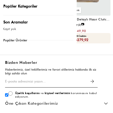
Popüler Kategoriler
3
3
Juno Püskül Detaylı Hasır Clutch Çanta Kahve
Juno Püskül Detaylı Hasır Clutch Çanta Taba
Son Aramalar
📷
📷
3.7
(7)
5.0
(2)
Kayıt yok
₺699,80
₺699,80
₺349,90
₺349,90
Yaza Özel Ek %20 İndirim
Yaza Özel Ek %20 İndirim
Sepette : ₺279,92
Sepette : ₺279,92
Popüler Ürünler
Bizden Haberler
Haberlerimiz, özel tekliflerimiz ve favori stillerimiz hakkında ilk siz
bilgi sahibi olun
Üyelik koşullarını
ve
kişisel verilerimin
korunmasını kabul
ediyorum.
Öne Çıkan Kategorilerimiz