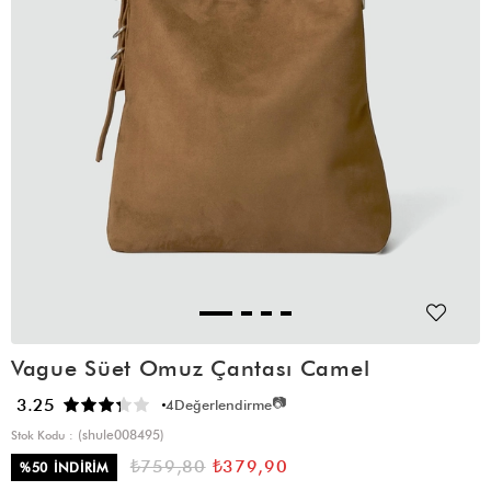
Vague Süet Omuz Çantası Camel
📷
3.25
4
Değerlendirme
(shule008495)
Stok Kodu
₺759,80
₺379,90
%
50
İNDIRIM