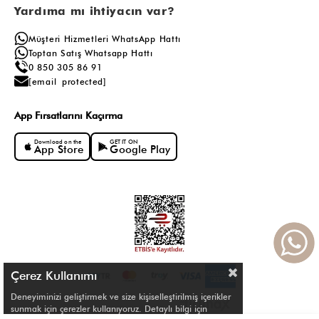
Yardıma mı ihtiyacın var?
Müşteri Hizmetleri WhatsApp Hattı
Toptan Satış Whatsapp Hattı
0 850 305 86 91
[email protected]
App Fırsatlarını Kaçırma
Download on the
GET IT ON
App Store
Google Play
Çerez Kullanımı
Deneyiminizi geliştirmek ve size kişiselleştirilmiş içerikler
sunmak için çerezler kullanıyoruz. Detaylı bilgi için