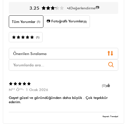
📷
3.25
4
Değerlendirme
📷 Fotoğraflı Yorumlar
Tüm Yorumlar
(1)
(0)
(1)
Önerilen Sıralama
(0)
N** Ö**
1 Ocak 2026
Gayet güzel ve göründüğünden daha büyük . Çok teşekkür
ederim.
Kaynak: Trendyol