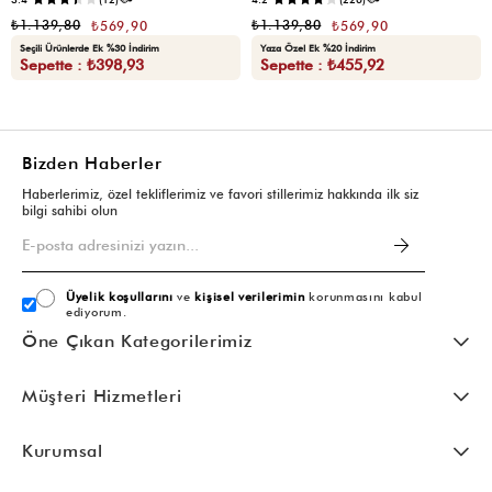
₺1.139,80
₺1.139,80
₺569,90
₺569,90
Seçili Ürünlerde Ek %30 İndirim
Yaza Özel Ek %20 İndirim
Sepette : ₺398,93
Sepette : ₺455,92
Bizden Haberler
Haberlerimiz, özel tekliflerimiz ve favori stillerimiz hakkında ilk siz
bilgi sahibi olun
Üyelik koşullarını
ve
kişisel verilerimin
korunmasını kabul
ediyorum.
Öne Çıkan Kategorilerimiz
Müşteri Hizmetleri
Kurumsal