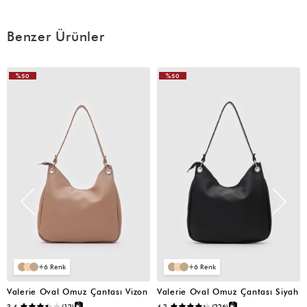
Benzer Ürünler
%50
%50
VIDEOLU
ÜRÜN
6
6
Valerie Oval Omuz Çantası Vizon
Valerie Oval Omuz Çantası Siyah
📷
📷
3.4
(12)
4.2
(226)