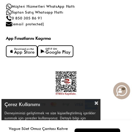
Müşteri Hizmetleri WhatsApp Hattı
Toptan Satış Whatsapp Hattı
0 850 305 86 91
[email protected]
App Fırsatlarını Kaçırma
Download on the
GET IT ON
App Store
Google Play
Çerez Kullanımı
Deneyiminizi geliştirmek ve size kişiselleştirilmiş içerikler
sunmak için çerezler kullanıyoruz. Detaylı bilgi için
Çerez Politikamızı
inceleyebilirsiniz.
© Shule. All right reserved.
Vague Süet Omuz Çantası Kahve