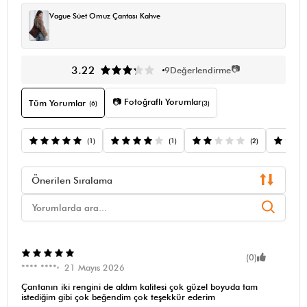
Vague Süet Omuz Çantası Kahve
📷
3.22
9
Değerlendirme
📷 Fotoğraflı Yorumlar
Tüm Yorumlar
(6)
(3)
(1)
(1)
(2)
Önerilen Sıralama
(0)
**** ****
21 Mayıs 2026
Çantanın iki rengini de aldım kalitesi çok güzel boyuda tam
istediğim gibi çok beğendim çok teşekkür ederim