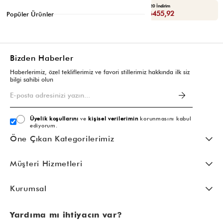
Seçili Ürünlerde Ek %30 İndirim
Yaza Özel Ek %20 İndirim
Sepette : ₺398,93
Sepette : ₺455,92
Popüler Ürünler
Bizden Haberler
Haberlerimiz, özel tekliflerimiz ve favori stillerimiz hakkında ilk siz
bilgi sahibi olun
Üyelik koşullarını
ve
kişisel verilerimin
korunmasını kabul
ediyorum.
Öne Çıkan Kategorilerimiz
Müşteri Hizmetleri
Kurumsal
Yardıma mı ihtiyacın var?