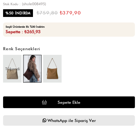
(shule008495)
Stok Kodu
₺759,80
₺379,90
%
50
İNDIRIM
Seçili Ürünlerde Ek %30 İndirim
Sepette : ₺265,93
Renk Seçenekleri
Tükendi
WhatsApp ile Sipariş Ver