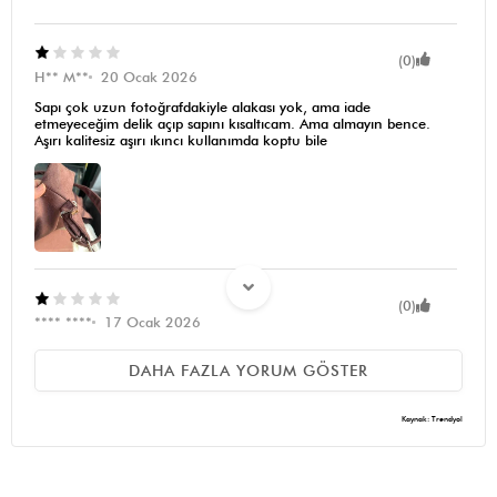
(0)
H** M**
20 Ocak 2026
Sapı çok uzun fotoğrafdakiyle alakası yok, ama iade
etmeyeceğim delik açıp sapını kısaltıcam. Ama almayın bence.
Aşırı kalitesiz aşırı ıkıncı kullanımda koptu bile
(0)
**** ****
17 Ocak 2026
Çanta resmen çuval gibi hiçbir espirisi yok ,iç astarı yırtıldı ikinci
kullanımda , kumaşı çabuk elektriklenen toz tüy toplayan bir
DAHA FAZLA YORUM GÖSTER
kalitede . Almanızı tavsiye etmiyorum . Ayrıca çantanın kolu
sürekli açılıyor , düşüyor . Yani alacaksanız pazar çantası niyetine
alabilirsiniz , 1 kg mandalina koyarsınız pazar dönüşü
Kaynak: Trendyol
(0)