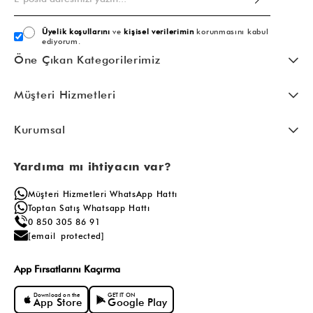
Üyelik koşullarını
ve
kişisel verilerimin
korunmasını kabul
ediyorum.
Öne Çıkan Kategorilerimiz
Müşteri Hizmetleri
Kurumsal
Yardıma mı ihtiyacın var?
Müşteri Hizmetleri WhatsApp Hattı
Toptan Satış Whatsapp Hattı
0 850 305 86 91
[email protected]
App Fırsatlarını Kaçırma
Download on the
GET IT ON
App Store
Google Play