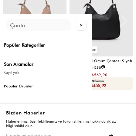
✕
Popüler Kategoriler
6
6
Valerie Oval Omuz Çantası Vizon
Valerie Oval Omuz Çantası Siyah
Son Aramalar
📷
📷
3.4
(12)
4.2
(226)
Kayıt yok
₺1.139,80
₺1.139,80
₺569,90
₺569,90
Seçili Ürünlerde Ek %30 İndirim
Yaza Özel Ek %20 İndirim
Sepette : ₺398,93
Sepette : ₺455,92
Popüler Ürünler
Bizden Haberler
Haberlerimiz, özel tekliflerimiz ve favori stillerimiz hakkında ilk siz
bilgi sahibi olun