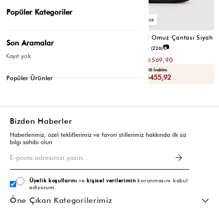
Popüler Kategoriler
6
6
Valerie Oval Omuz Çantası Vizon
Valerie Oval Omuz Çantası Siyah
Son Aramalar
📷
📷
3.4
(12)
4.2
(226)
Kayıt yok
₺1.139,80
₺1.139,80
₺569,90
₺569,90
Seçili Ürünlerde Ek %30 İndirim
Yaza Özel Ek %20 İndirim
Sepette : ₺398,93
Sepette : ₺455,92
Popüler Ürünler
Bizden Haberler
Haberlerimiz, özel tekliflerimiz ve favori stillerimiz hakkında ilk siz
bilgi sahibi olun
Üyelik koşullarını
ve
kişisel verilerimin
korunmasını kabul
ediyorum.
Öne Çıkan Kategorilerimiz