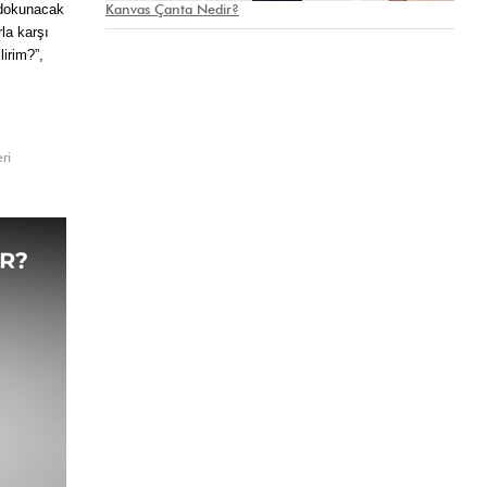
dokunacak 
Kanvas Çanta Nedir?
a karşı 
irim?”, 
ri