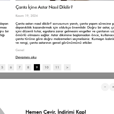
Çanta İçine Astar Nasıl Dikilir?
Kasım 19, 2024
mlayan
Çanta astarı nasıl dikilir? sorusunun yanıtı, çanta yapım sürecine şı
lması
dayanıklılık kazandırmak için oldukça önemlidir. Doğru bir astar, ç
ğru bir
içini düzenli tutar, eşyalara zarar gelmesini engeller ve çantanın u
ığı
ömürlü olmasını sağlar. Astar dikimine başlamadan önce, kullanac
çanta türüne göre doğru malzemeleri seçmelisiniz. Kumaşın kalınlığ
ve rengi, çanta astarının genel görünümünü etkiler.
Genel
Devamını oku
5
6
7
8
9
10
11
>
Kategorilerimiz
Müşteri Hizmetleri
Kurumsa
−
Sıkça Sorulan Sorular
Hakkımızd
Üyeliksiz Sipariş Takibi
Toptan Sat
Üyeliksiz Kolay İade
İnfluencer İ
KVKK Aydınlatma Metni
Blog
Çerez Politikası
Hemen Çevir, İndirimi Kap!