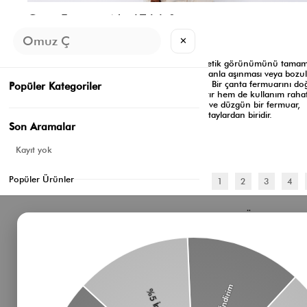
Çanta Fermuarı Nasıl Takılır?
✕
Kasım 29, 2024
Çanta fermuarı, çantaların işlevselliğini ve estetik görünümünü tama
önemli bir unsurdur. Ancak fermuarların zamanla aşınması veya bozu
kullanıcılar için sıkça karşılaşılan bir sorundur. Bir çanta fermuarını do
Popüler Kategoriler
şekilde takmak, hem çantanızın ömrünü uzatır hem de kullanım rahatl
sağlar. Özellikle kadın çanta modellerinde şık ve düzgün bir fermuar,
çantanın genel duruşunu etkileyen başlıca detaylardan biridir.
Son Aramalar
Genel
Kayıt yok
Devamını oku
Popüler Ürünler
<
1
2
3
4
Bizden Haberler
Öne Çıkan 
Haberlerimiz, özel tekliflerimiz ve favori stillerimiz
Çanta
hakkında ilk siz bilgi sahibi olun
Omuz Çantası
Süet Çanta
Baget Çanta
Çapraz Çanta
Üyelik koşullarını
ve
kişisel verilerimin