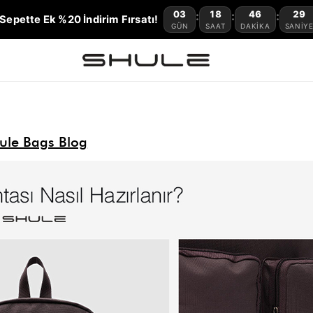
03
18
46
28
:
:
:
Sepette Ek %20 İndirim Fırsatı!
GÜN
SAAT
DAKIKA
SANIY
ule Bags Blog