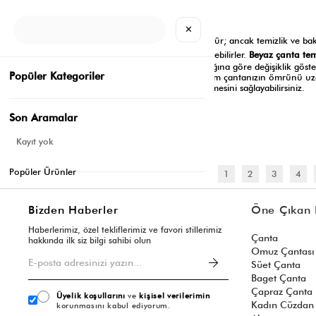
Eylül 27, 2024
✕
Beyaz çanta
lar, şıklığın ve zarafetin sembolüdür; ancak temizlik ve ba
Beyaz çanta te
konusunda özenli olunmadığında hızla kirlenebilirler.
süreci, çantanın materyaline ve kullanım sıklığına göre değişiklik göster
Popüler Kategoriler
Doğru temizleme yöntemlerini kullanarak hem çantanızın ömrünü uza
hem de ilk günkü gibi parlak ve temiz görünmesini sağlayabilirsiniz.
Genel
Son Aramalar
Devamını oku
Kayıt yok
Popüler Ürünler
<
1
2
3
4
Bizden Haberler
Öne Çıkan 
Haberlerimiz, özel tekliflerimiz ve favori stillerimiz
Çanta
hakkında ilk siz bilgi sahibi olun
Omuz Çantası
Süet Çanta
Baget Çanta
Çapraz Çanta
Üyelik koşullarını
ve
kişisel verilerimin
Kadın Cüzdan
korunmasını kabul ediyorum.