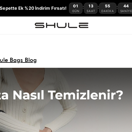
01
13
55
43
:
:
:
Sepette Ek %20 İndirim Fırsatı!
GÜN
SAAT
DAKIKA
SANIY
ule Bags Blog