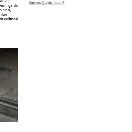
talar,
Kanvas Çanta Nedir?
uyum içinde
inleri,
nları
at edilmesi