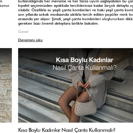
ın
kullanıldığında her mevsime ve her tarza uyum sağlayabilen bu çan
korur.
kıyafet seçiminizden ayakkabı tercihlerinize kadar birçok detayla 
olabilir. Özellikle su yeşili çanta kombinleri ve haki yeşil çanta komb
son yıllarda sokak modasında sıklıkla tercih edilen popüler renk to
arasında yer alıyor. Şimdi, yeşil çanta kombinleri oluştururken dikk
gereken bazı önemli detaylara birlikte bakalım.
Genel
Devamını oku
Kısa Boylu Kadınlar Nasıl Çanta Kullanmalı?