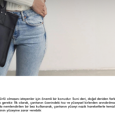
rlü olmasını isteyenler için önemli bir konudur. Suni deri, doğal deriden farkl
erekir. İlk olarak, çantanın üzerindeki toz ve yüzeysel kirlerden arındırılmas
yla nemlendirilen bir bez kullanarak, çantanın yüzeyi nazik hareketlerle temizl
nin yüzeyine zarar verebilir.