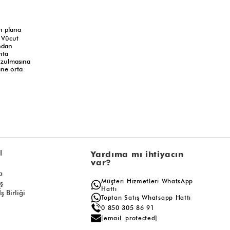
n plana
. Vücut
ndan
nta
ozulmasına
ine orta
l
Yardıma mı ihtiyacın
var?
a
Müşteri Hizmetleri WhatsApp
ış
Hattı
ş Birliği
Toptan Satış Whatsapp Hattı
0 850 305 86 91
[email protected]