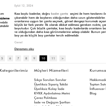
Eylül 12, 2024
kadın çanta
kım
Kısa boylu kadınlar, doğru
seçimi ile hem tarzlarını ö
çıkarabilir hem de boylarını olduğundan daha uzun gösterebilirler
mizleme
oranlarına uygun bir çanta seçmek, görsel dengeyi korumak açısı
ebilir.
büyük bir fark yaratır. İlk olarak dikkat edilmesi gereken nokta, ça
tabilir
boyutudur. Çok büyük çantalar, kısa boylu kadınlarda oranların b
ve olduğundan daha kısa görünmelerine sebep olabilir. Bunun yer
boy ya da küçük boy çantalar tercih edilmelidir.
Genel
Devamını oku
5
6
7
8
9
10
11
>
Kategorilerimiz
Müşteri Hizmetleri
Kurumsa
Sıkça Sorulan Sorular
Hakkımızd
Üyeliksiz Sipariş Takibi
Toptan Sat
Üyeliksiz Kolay İade
İnfluencer İ
KVKK Aydınlatma Metni
Blog
Çerez Politikası
İade ve Değişim Şartları