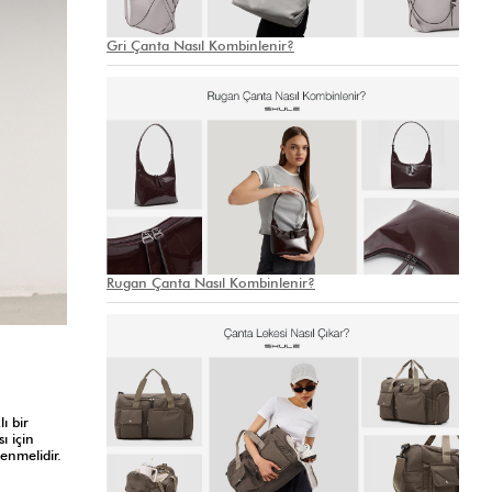
Gri Çanta Nasıl Kombinlenir?
Rugan Çanta Nasıl Kombinlenir?
ı bir
ı için
enmelidir.