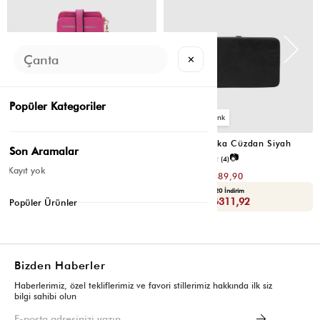
✕
Popüler Kategoriler
2
4
Cat Çok Gözlü Kartlık Cüzdan Fuşya
Portföy Tabaka Cüzdan Siyah
Son Aramalar
📷
📷
3.8
(6)
2.5
(4)
Kayıt yok
₺299,80
₺779,80
₺149,90
₺389,90
Yaza Özel Ek %20 İndirim
Yaza Özel Ek %20 İndirim
Sepette : ₺119,92
Sepette : ₺311,92
Popüler Ürünler
Bizden Haberler
Haberlerimiz, özel tekliflerimiz ve favori stillerimiz hakkında ilk siz
bilgi sahibi olun