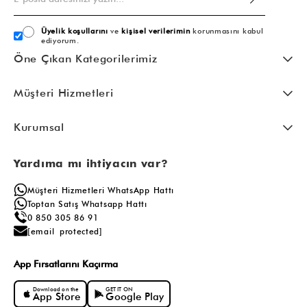
Üyelik koşullarını
ve
kişisel verilerimin
korunmasını kabul
ediyorum.
Öne Çıkan Kategorilerimiz
Müşteri Hizmetleri
Kurumsal
Yardıma mı ihtiyacın var?
Müşteri Hizmetleri WhatsApp Hattı
Toptan Satış Whatsapp Hattı
0 850 305 86 91
[email protected]
App Fırsatlarını Kaçırma
Download on the
GET IT ON
App Store
Google Play