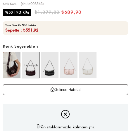
(shule008563)
Stok Kodu
₺1.379,80
₺689,90
%
50
İNDIRIM
Yaza Özel Ek %20 İndirim
Sepette : ₺551,92
Renk Seçenekleri
Tükendi
Gelince Hatırlat
Ürün stoklarımızda kalmamıştır.