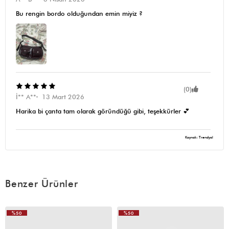
Bu rengin bordo olduğundan emin miyiz ?
(0)
İ** A**
13 Mart 2026
Harika bi çanta tam olarak göründüğü gibi, teşekkürler 💕
Kaynak: Trendyol
Benzer Ürünler
%50
%50
VIDEOLU