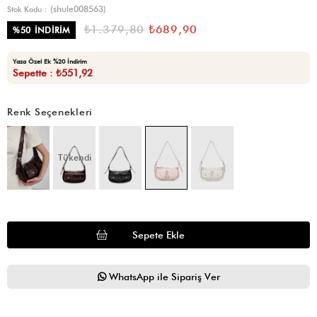
(shule008563)
Stok Kodu
₺1.379,80
₺689,90
%
50
İNDIRIM
Yaza Özel Ek %20 İndirim
Sepette : ₺551,92
Renk Seçenekleri
Tükendi
WhatsApp ile Sipariş Ver