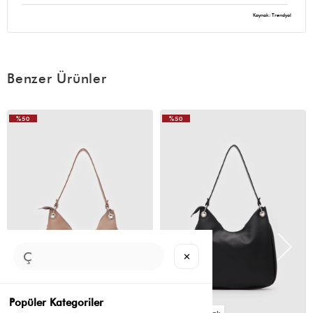
Kaynak: Trendyol
Benzer Ürünler
%50
%50
VIDEOLU
ÜRÜN
✕
Popüler Kategoriler