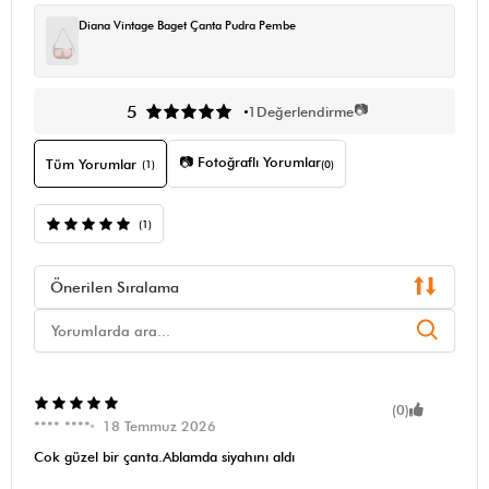
Diana Vintage Baget Çanta Pudra Pembe
📷
5
1
Değerlendirme
📷 Fotoğraflı Yorumlar
Tüm Yorumlar
(1)
(0)
(1)
Önerilen Sıralama
(0)
**** ****
18 Temmuz 2026
Cok güzel bir çanta.Ablamda siyahını aldı