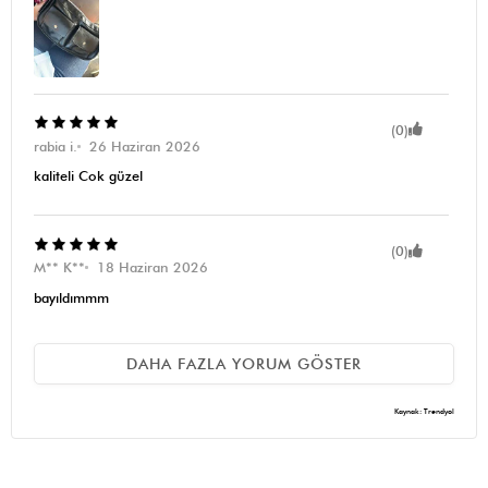
(0)
rabia i.
26 Haziran 2026
kaliteli Cok güzel
(0)
M** K**
18 Haziran 2026
bayıldımmm
DAHA FAZLA YORUM GÖSTER
(0)
**** ****
07 Mayıs 2026
Kaynak: Trendyol
mükemmel ötesii aşırı iyi