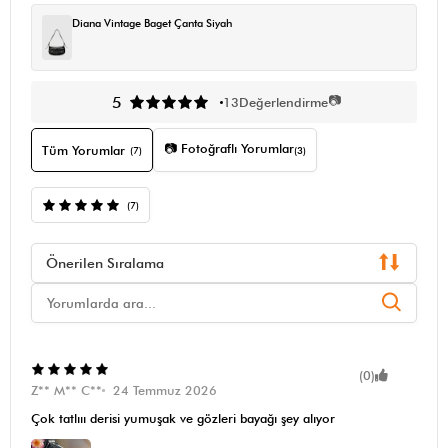
Diana Vintage Baget Çanta Siyah
📷
5
13
Değerlendirme
📷 Fotoğraflı Yorumlar
Tüm Yorumlar
(7)
(3)
(7)
Önerilen Sıralama
(0)
Z** M** C**
24 Temmuz 2026
Çok tatlııı derisi yumuşak ve gözleri bayağı şey alıyor