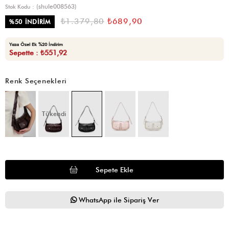
(shule008563)
Stok Kodu
₺1.379,80
₺689,90
%
50
İNDIRIM
Yaza Özel Ek %20 İndirim
Sepette : ₺551,92
Renk Seçenekleri
Tükendi
WhatsApp ile Sipariş Ver