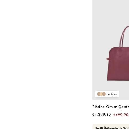
VIDEOLU
ÜRÜN
4
Piedra Omuz Çanta
₺1.399,80
₺699,90
Seçili Ürünlerde Ek %30