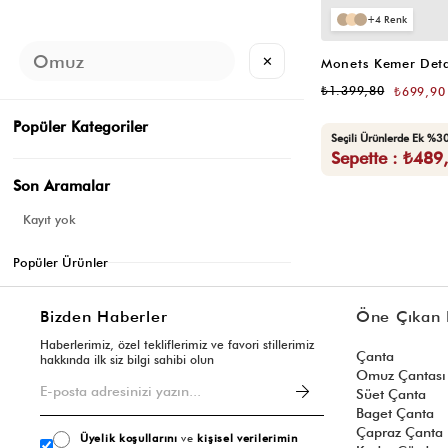
4
✕
₺1.399,80
₺699,90
Popüler Kategoriler
Seçili Ürünlerde Ek %30
Sepette : ₺489
Son Aramalar
Kayıt yok
Popüler Ürünler
Bizden Haberler
Öne Çıkan 
Haberlerimiz, özel tekliflerimiz ve favori stillerimiz
Çanta
hakkında ilk siz bilgi sahibi olun
Omuz Çantası
Süet Çanta
Baget Çanta
Çapraz Çanta
Üyelik koşullarını
ve
kişisel verilerimin