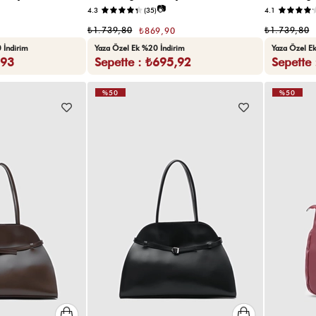
📷
4.3
(35)
4.1
₺1.739,80
₺1.739,80
₺869,90
 İndirim
Yaza Özel Ek %20 İndirim
Yaza Özel E
,93
Sepette : ₺695,92
Sepette
%50
%50
VIDEOLU
VIDEOLU
ÜRÜN
ÜRÜN