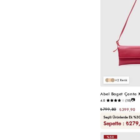
2
Abel Baget Çanta K
📷
4.0
(10)
₺799,80
₺399,90
Seçili Ürünlerde Ek %30
Sepette : ₺279
%50