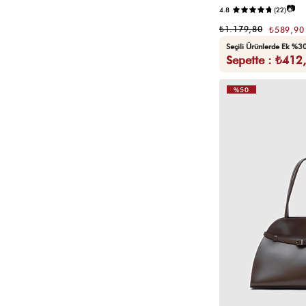
📷
4.8
(22)
₺1.179,80
₺589,90
Seçili Ürünlerde Ek %30
Sepette : ₺412
%50
VIDEOLU
ÜRÜN