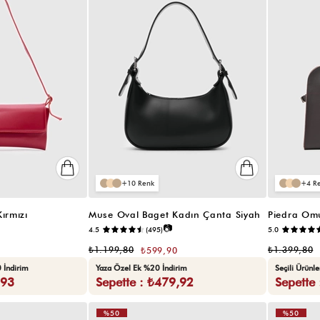
10
4
ırmızı
Muse Oval Baget Kadın Çanta Siyah
Piedra Omu
📷
4.5
(495)
5.0
₺1.199,80
₺1.399,80
₺599,90
 İndirim
Yaza Özel Ek %20 İndirim
Seçili Ürünl
,93
Sepette : ₺479,92
Sepette
%50
%50