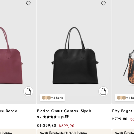
VIDEOLU
VIDEOLU
ÜRÜN
ÜRÜN
4
1
sı Bordo
Piedra Omuz Çantası Siyah
Fizy Baget
📷
3.7
(3)
₺799,80
₺
₺1.399,80
₺699,90
 İndirim
Seçili Ürünlerde Ek %30 İndirim
Seçili Ürünl