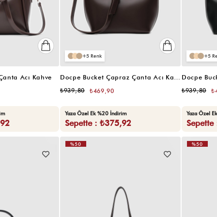
5
5
 Çanta Acı Kahve
Docpe Bucket Çapraz Çanta Acı Kahve
Docpe Buc
₺939,80
₺939,80
₺469,90
₺
rim
Yaza Özel Ek %20 İndirim
Yaza Özel E
,92
Sepette : ₺375,92
Sepette
%50
%50