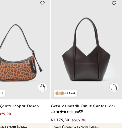
VIDEOLU
ÜRÜN
4
 Çanta Leopar Desen
Geza Asimetrik Omuz Çantası Acı Kahve
📷
3.5
(10)
399,90
₺1.179,80
₺589,90
erde Ek %30 İndirim
Seçili Ürünlerde Ek %30 İndirim