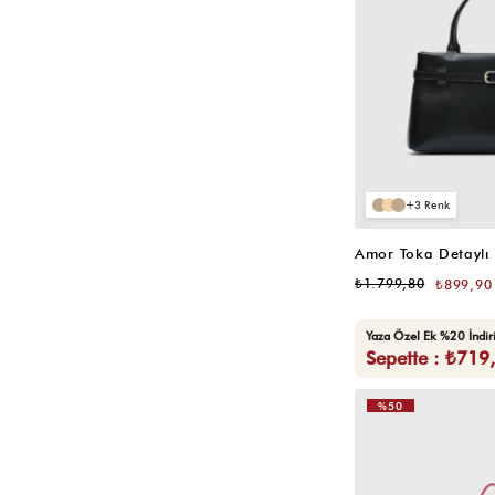
Sarı
Lacivert
Krem- Siyah
Krem Garnili Siyah
3
Gri
Kahverengi
₺1.799,80
₺899,90
Yaza Özel Ek %20 İndi
Sepette : ₺719
%50
VIDEOLU
ÜRÜN