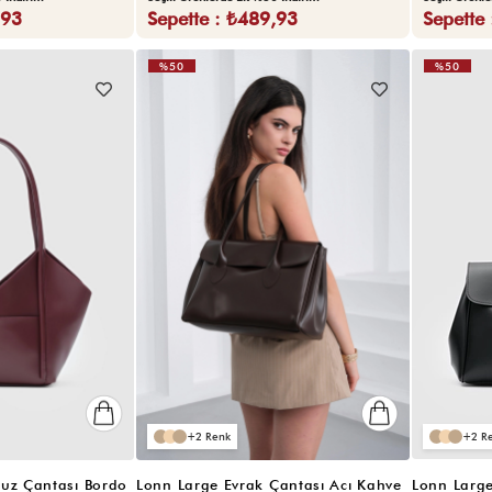
,93
Sepette : ₺489,93
Sepette
%50
%50
2
2
uz Çantası Bordo
Lonn Large Evrak Çantası Acı Kahve
Lonn Large