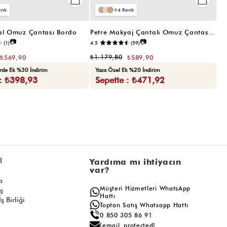
4
al Omuz Çantası Bordo
Petre Makyaj Çantalı Omuz Çantası Siyah
📷
📷
(1)
4.5
(59)
₺1.179,80
₺569,90
₺589,90
erde Ek %30 İndirim
Yaza Özel Ek %20 İndirim
 : ₺398,93
Sepette : ₺471,92
l
Yardıma mı ihtiyacın
var?
a
Müşteri Hizmetleri WhatsApp
ış
Hattı
ş Birliği
Toptan Satış Whatsapp Hattı
0 850 305 86 91
[email protected]