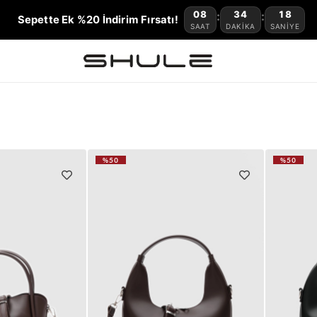
08
34
17
:
:
Sepette Ek %20 İndirim Fırsatı!
SAAT
DAKIKA
SANIYE
%50
%50