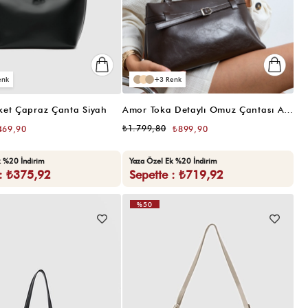
3
ket Çapraz Çanta Siyah
Amor Toka Detaylı Omuz Çantası Acı Kahve
₺1.799,80
469,90
₺899,90
k %20 İndirim
Yaza Özel Ek %20 İndirim
 : ₺375,92
Sepette : ₺719,92
%50
VIDEOLU
ÜRÜN