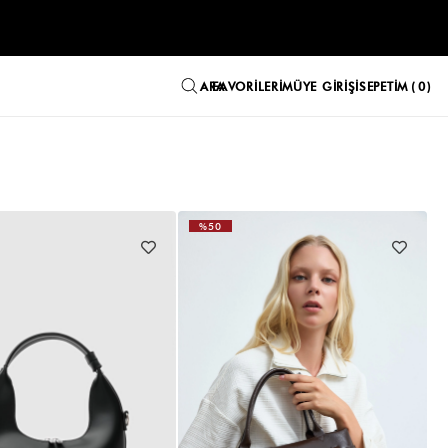
FAVORILERIM
ÜYE GIRIŞI
SEPETIM
0
%50