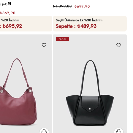
📷
(69)
₺1.399,80
₺699,90
₺869,90
k %20 İndirim
Seçili Ürünlerde Ek %30 İndirim
 : ₺695,92
Sepette : ₺489,93
%50