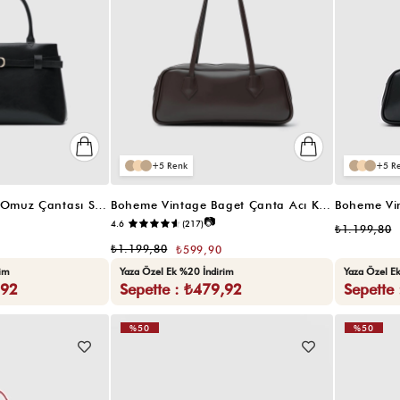
5
5
Amor Toka Detaylı Omuz Çantası Siyah
Boheme Vintage Baget Çanta Acı Kahve
Boheme Vi
📷
4.6
(217)
₺1.199,80
₺1.199,80
₺599,90
rim
Yaza Özel Ek %20 İndirim
Yaza Özel E
,92
Sepette : ₺479,92
Sepette
%50
%50
VIDEOLU
ÜRÜN