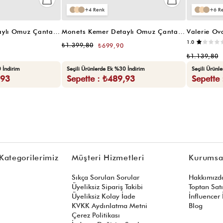
4
6
Monets Kemer Detaylı Omuz Çantası Kahverengi
Monets Kemer Detaylı Omuz Çantası Siyah
Valerie Ov
1.0
₺1.399,80
₺699,90
₺1.139,80
 İndirim
Seçili Ürünlerde Ek %30 İndirim
Seçili Ürünl
,93
Sepette : ₺489,93
Sepette
Kategorilerimiz
Müşteri Hizmetleri
Kurumsa
Sıkça Sorulan Sorular
Hakkımızd
Üyeliksiz Sipariş Takibi
Toptan Sat
Üyeliksiz Kolay İade
İnfluencer İ
KVKK Aydınlatma Metni
Blog
Çerez Politikası