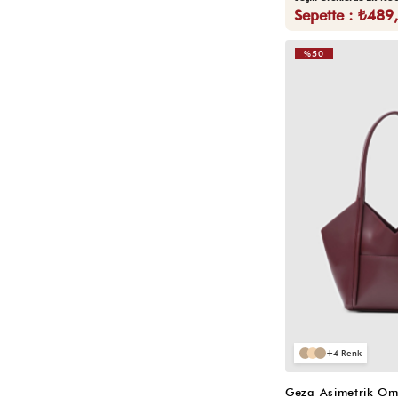
Sepette : ₺489
%50
VIDEOLU
ÜRÜN
4
Geza Asimetrik Om