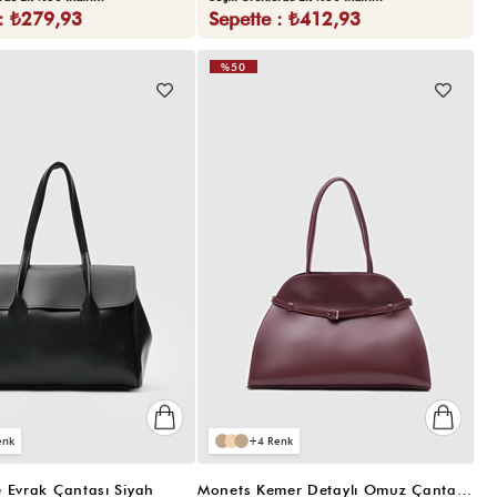
 : ₺279,93
Sepette : ₺412,93
%50
VIDEOLU
ÜRÜN
4
 Evrak Çantası Siyah
Monets Kemer Detaylı Omuz Çantası Bordo