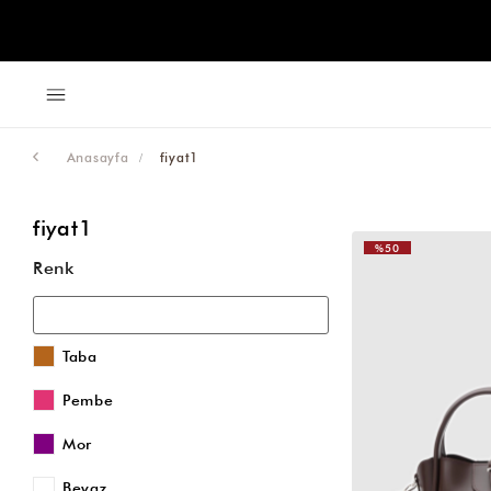
Anasayfa
fiyat1
fiyat1
%50
Renk
Taba
Pembe
Mor
Beyaz