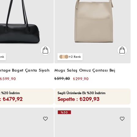
2
ntage Baget Çanta Siyah
Mugs Salaş Omuz Çantası Bej
₺599,80
₺599,90
₺299,90
k %20 İndirim
Seçili Ürünlerde Ek %30 İndirim
 : ₺479,92
Sepette : ₺209,93
%50
VIDEOLU
ÜRÜN