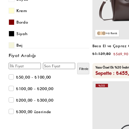
Krem
Bordo
6
Siyah
Bej
Beca El ve Çapraz
₺1.139,80
₺569,90
Fiyat Aralığı
Acı Kahve
Yaza Özel Ek %20 İndi
Turuncu
Filtrele
Sepette : ₺455
₺50,00 - ₺100,00
Kırmızı
%50
₺100,00 - ₺200,00
Süet Krem
₺200,00 - ₺300,00
Mavi
₺300,00 üzerinde
Yeşil
Vizon