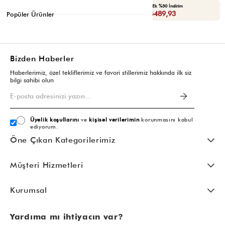
Seçili Ürünlerde Ek %30 İndirim
Seçili Ürünlerde Ek %30 İndirim
Sepette : ₺489,93
Sepette : ₺489,93
Popüler Ürünler
Bizden Haberler
Haberlerimiz, özel tekliflerimiz ve favori stillerimiz hakkında ilk siz
bilgi sahibi olun
Üyelik koşullarını
ve
kişisel verilerimin
korunmasını kabul
ediyorum.
Öne Çıkan Kategorilerimiz
Müşteri Hizmetleri
Kurumsal
Yardıma mı ihtiyacın var?