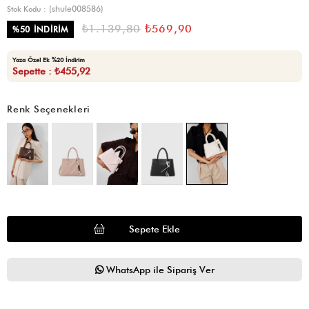
(shule008586)
Stok Kodu
₺1.139,80
₺569,90
%
50
İNDIRIM
Yaza Özel Ek %20 İndirim
Sepette : ₺455,92
Renk Seçenekleri
WhatsApp ile Sipariş Ver