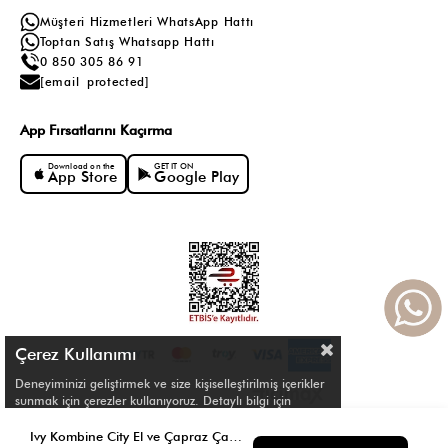
Müşteri Hizmetleri WhatsApp Hattı
Toptan Satış Whatsapp Hattı
0 850 305 86 91
[email protected]
App Fırsatlarını Kaçırma
Download on the
GET IT ON
App Store
Google Play
Çerez Kullanımı
Deneyiminizi geliştirmek ve size kişiselleştirilmiş içerikler
sunmak için çerezler kullanıyoruz. Detaylı bilgi için
Çerez Politikamızı
inceleyebilirsiniz.
© Shule. All right reserved.
Ivy Kombine City El ve Çapraz Çanta Krem