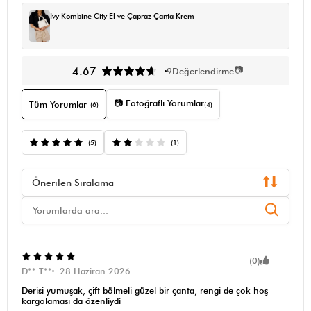
Ivy Kombine City El ve Çapraz Çanta Krem
📷
4.67
9
Değerlendirme
📷 Fotoğraflı Yorumlar
Tüm Yorumlar
(6)
(4)
(5)
(1)
Önerilen Sıralama
(0)
D** T**
28 Haziran 2026
Derisi yumuşak, çift bölmeli güzel bir çanta, rengi de çok hoş
kargolaması da özenliydi