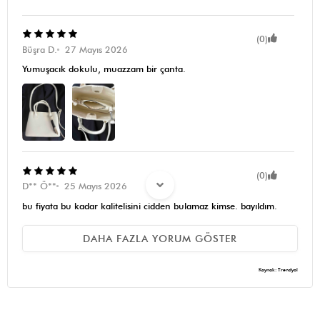
(0)
Büşra D.
27 Mayıs 2026
Yumuşacık dokulu, muazzam bir çanta.
(0)
D** Ö**
25 Mayıs 2026
bu fiyata bu kadar kalitelisini cidden bulamaz kimse. bayıldım.
derisi yumuşak çanta hafif şık ve güzel. her şekilde kombinlenir.
paketlemesi harikaydı çanta büzüşüp gelmemişti. birazcık kokusu
var ama o da geçer bence 💕🧿 harika bayıldım
DAHA FAZLA YORUM GÖSTER
Kaynak: Trendyol