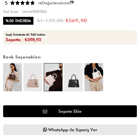
📷
5
4
Değerlendirme
(shule008586)
Stok Kodu
₺1.139,80
₺569,90
%
50
İNDIRIM
Seçili Ürünlerde Ek %30 İndirim
Sepette : ₺398,93
Renk Seçenekleri
WhatsApp ile Sipariş Ver