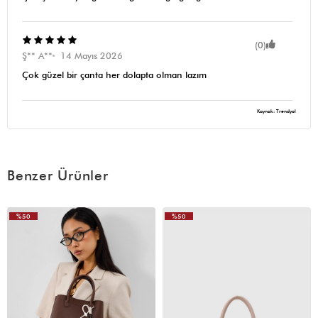
(0)
Ş** A**
14 Mayıs 2026
Çok güzel bir çanta her dolapta olman lazım
Kaynak: Trendyol
Benzer Ürünler
%50
%50
VIDEOLU
ÜRÜN