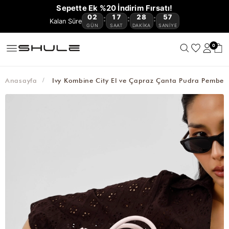
YENİ
CÜZDAN
ÇOK
VE
OMUZ
ÇAPRAZ
BAGET
HASIR
KANVAS
AVANTAJLI
Sepette Ek %20 İndirim Fırsatı!
GELENLER
VE
KEMER
AKSESUAR
SATANLAR
SEYAHAT
ÇANTASI
ÇANTA
ÇANTA
ÇANTA
ÇANTA
ÜRÜNLER
02
17
28
57
:
:
:
🔥
KARTLIKLAR
ÇANTASI
GÜN
SAAT
DAKIKA
SANIYE
0
Anasayfa
Ivy Kombine City El ve Çapraz Çanta Pudra Pembe