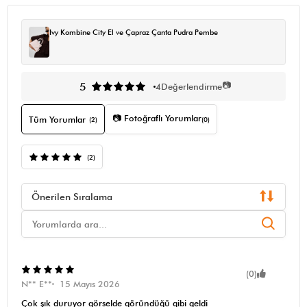
Ivy Kombine City El ve Çapraz Çanta Pudra Pembe
📷
5
4
Değerlendirme
📷 Fotoğraflı Yorumlar
Tüm Yorumlar
(2)
(0)
(2)
Önerilen Sıralama
(0)
N** E**
15 Mayıs 2026
Çok şık duruyor görselde göründüğü gibi geldi