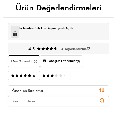
Ürün Değerlendirmeleri
Ivy Kombine City El ve Çapraz Çanta Siyah
📷
4.5
4
Değerlendirme
📷 Fotoğraflı Yorumlar
Tüm Yorumlar
(4)
(2)
(3)
(1)
Önerilen Sıralama