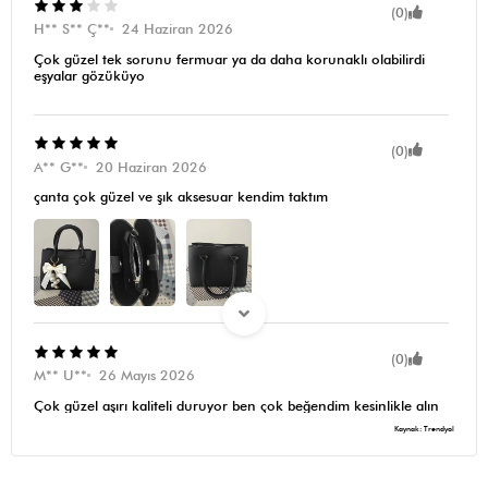
(0)
H** S** Ç**
24 Haziran 2026
Çok güzel tek sorunu fermuar ya da daha korunaklı olabilirdi
eşyalar gözüküyo
(0)
A** G**
20 Haziran 2026
çanta çok güzel ve şık aksesuar kendim taktım
(0)
M** U**
26 Mayıs 2026
Çok güzel aşırı kaliteli duruyor ben çok beğendim kesinlikle alın
aldırın baya iyi
Kaynak: Trendyol