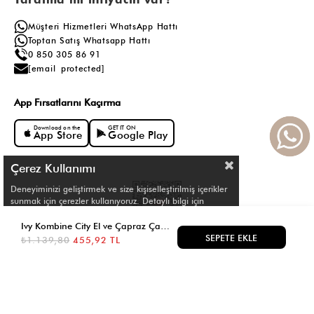
Müşteri Hizmetleri WhatsApp Hattı
Toptan Satış Whatsapp Hattı
0 850 305 86 91
[email protected]
App Fırsatlarını Kaçırma
Download on the
GET IT ON
App Store
Google Play
Çerez Kullanımı
Deneyiminizi geliştirmek ve size kişiselleştirilmiş içerikler
sunmak için çerezler kullanıyoruz. Detaylı bilgi için
Çerez Politikamızı
inceleyebilirsiniz.
Ivy Kombine City El ve Çapraz Çanta Siyah
₺1.139,80
455,92 TL
© Shule. All right reserved.