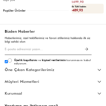
₺1.399,80
₺1.399,80
₺699,90
₺699,90
Seçili Ürünlerde Ek %30 İndirim
Seçili Ürünlerde Ek %30 İndirim
Sepette : ₺489,93
Sepette : ₺489,93
Popüler Ürünler
Bizden Haberler
Haberlerimiz, özel tekliflerimiz ve favori stillerimiz hakkında ilk siz
bilgi sahibi olun
Üyelik koşullarını
ve
kişisel verilerimin
korunmasını kabul
ediyorum.
Öne Çıkan Kategorilerimiz
Müşteri Hizmetleri
Kurumsal
Yardıma mı ihtiyacın var?