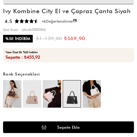
Ivy Kombine City El ve Çapraz Çanta Siyah
📷
4.5
4
Değerlendirme
(shule008586)
Stok Kodu
₺1.139,80
₺569,90
%
50
İNDIRIM
Yaza Özel Ek %20 İndirim
Sepette : ₺455,92
Renk Seçenekleri