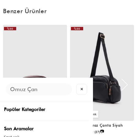
(0)
E** İ**
17 Mayıs 2026
Benzer Ürünler
Çantayı çok beğendim modeli gerçekten çok hoş duruyor.
Boyutu büyük değil ama benin istediğim gibi büyük çanta
sevmeyenler için güzel bir seçenek. Derisi sert değil, kullanımı
%50
%50
rahat bir çanta.
VIDEOLU
VIDEOLU
ÜRÜN
ÜRÜN
✕
Popüler Kategoriler
2
2
Montes Çapraz Çanta Acı Kahve
Montes Çapraz Çanta Siyah
Son Aramalar
📷
📷
4.5
(12)
4.6
(27)
Kayıt yok