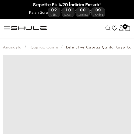
YENİ
CÜZDAN
ÇOK
VE
OMUZ
ÇAPRAZ
BAGET
HASIR
KANVAS
AVANTAJLI
Sepette Ek %20 İndirim Fırsatı!
GELENLER
VE
KEMER
AKSESUAR
SATANLAR
SEYAHAT
ÇANTASI
ÇANTA
ÇANTA
ÇANTA
ÇANTA
ÜRÜNLER
02
10
00
09
:
:
:
🔥
KARTLIKLAR
ÇANTASI
GÜN
SAAT
DAKIKA
SANIYE
0
Anasayfa
Çapraz Çanta
Lete El ve Çapraz Çanta Koyu Ka