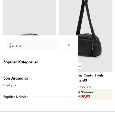
ÜRÜN
ÜRÜN
✕
Popüler Kategoriler
2
2
Montes Çapraz Çanta Acı Kahve
Montes Çapraz Çanta Siyah
Son Aramalar
📷
📷
4.5
(12)
4.6
(27)
Kayıt yok
₺1.399,80
₺1.399,80
₺699,90
₺699,90
Seçili Ürünlerde Ek %30 İndirim
Seçili Ürünlerde Ek %30 İndirim
Sepette : ₺489,93
Sepette : ₺489,93
Popüler Ürünler