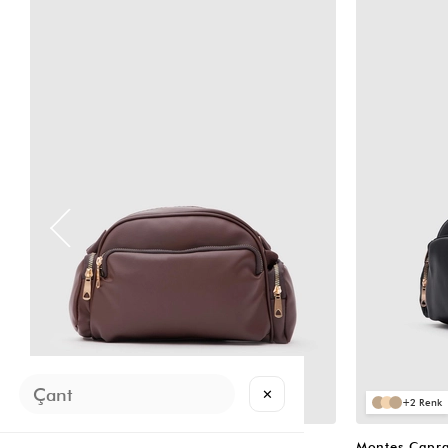
VIDEOLU
VIDEOLU
ÜRÜN
ÜRÜN
✕
2
2
Montes Çapraz Çanta Acı Kahve
Montes Çapra