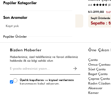
Popüler Kategoriler
📷
4.5
(12)
4.6
(2
₺1.399,80
₺1.399,80
₺699,90
₺6
Son Aramalar
Seçili Ürünlerde Ek %30 İndirim
Seçili Ürünlerde
Sepette : ₺489,93
Sepette : 
Kayıt yok
Popüler Ürünler
Bizden Haberler
Öne Çıkan 
Haberlerimiz, özel tekliflerimiz ve favori stillerimiz
Çanta
hakkında ilk siz bilgi sahibi olun
Omuz Çantası
Süet Çanta
Baget Çanta
Çapraz Çanta
Üyelik koşullarını
ve
kişisel verilerimin
Kadın Cüzdan
korunmasını kabul ediyorum.
Aksesuar
Kemer