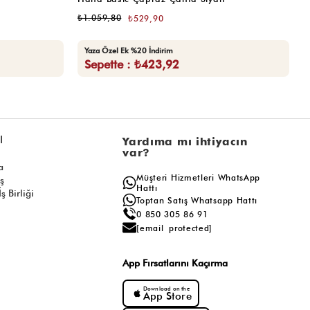
₺1.059,80
₺
₺529,90
Yaza Özel Ek %20 İndirim
Sepette : ₺423,92
l
Yardıma mı ihtiyacın
var?
a
Müşteri Hizmetleri WhatsApp
ış
Hattı
ş Birliği
Toptan Satış Whatsapp Hattı
0 850 305 86 91
[email protected]
App Fırsatlarını Kaçırma
Download on the
App Store