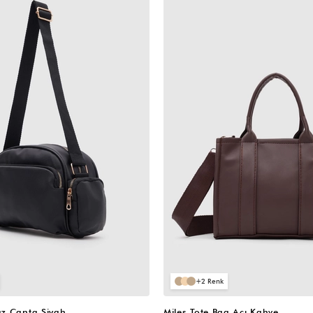
VIDEOLU
ÜRÜN
2
z Çanta Siyah
Miles Tote Bag Acı Kahve