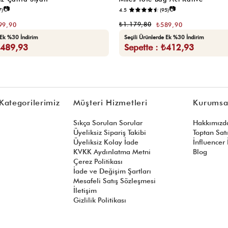
📷
📷
7)
4.5
(95)
₺1.179,80
99,90
₺589,90
 Ek %30 İndirim
Seçili Ürünlerde Ek %30 İndirim
₺489,93
Sepette : ₺412,93
Kategorilerimiz
Müşteri Hizmetleri
Kurumsa
Sıkça Sorulan Sorular
Hakkımızd
Üyeliksiz Sipariş Takibi
Toptan Sat
Üyeliksiz Kolay İade
İnfluencer İ
KVKK Aydınlatma Metni
Blog
Çerez Politikası
İade ve Değişim Şartları
Mesafeli Satış Sözleşmesi
İletişim
Gizlilik Politikası