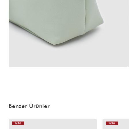
Benzer Ürünler
%50
%50