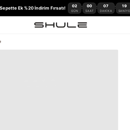
02
00
07
18
:
:
:
Sepette Ek %20 İndirim Fırsatı!
GÜN
SAAT
DAKIKA
SANIY
t