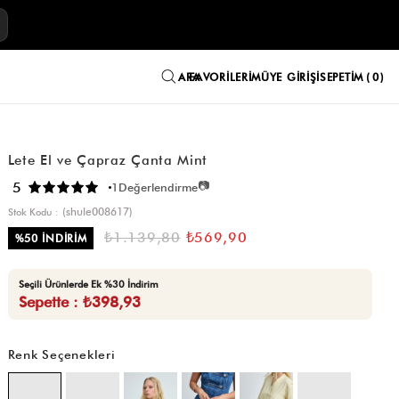
E
FAVORILERIM
ÜYE GIRIŞI
SEPETIM
0
Lete El ve Çapraz Çanta Mint
📷
5
1
Değerlendirme
(shule008617)
Stok Kodu
₺1.139,80
₺569,90
%
50
İNDIRIM
Seçili Ürünlerde Ek %30 İndirim
Sepette : ₺398,93
Renk Seçenekleri