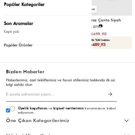
Popüler Kategoriler
2
2
Montes Çapraz Çanta Acı Kahve
Montes Çapraz Çanta Siyah
Son Aramalar
📷
📷
4.5
(12)
4.6
(27)
Kayıt yok
₺1.399,80
₺1.399,80
₺699,90
₺699,90
Seçili Ürünlerde Ek %30 İndirim
Seçili Ürünlerde Ek %30 İndirim
Sepette : ₺489,93
Sepette : ₺489,93
Popüler Ürünler
Bizden Haberler
Haberlerimiz, özel tekliflerimiz ve favori stillerimiz hakkında ilk siz
bilgi sahibi olun
Üyelik koşullarını
ve
kişisel verilerimin
korunmasını kabul
ediyorum.
Öne Çıkan Kategorilerimiz