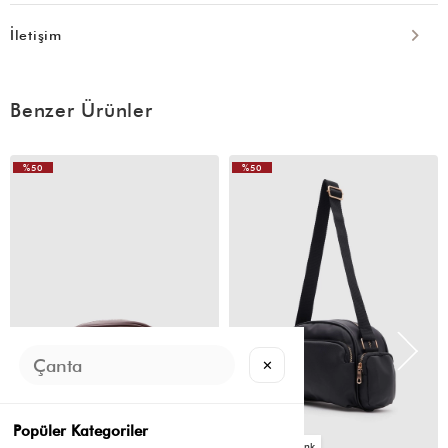
İletişim
Benzer Ürünler
%50
%50
VIDEOLU
VIDEOLU
ÜRÜN
ÜRÜN
✕
Popüler Kategoriler
2
2