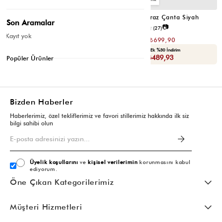
Montes Çapraz Çanta Acı Kahve
Montes Çapraz Çanta Siyah
Son Aramalar
📷
📷
4.5
(12)
4.6
(27)
Kayıt yok
₺1.399,80
₺1.399,80
₺699,90
₺699,90
Seçili Ürünlerde Ek %30 İndirim
Seçili Ürünlerde Ek %30 İndirim
Sepette : ₺489,93
Sepette : ₺489,93
Popüler Ürünler
Bizden Haberler
Haberlerimiz, özel tekliflerimiz ve favori stillerimiz hakkında ilk siz
bilgi sahibi olun
Üyelik koşullarını
ve
kişisel verilerimin
korunmasını kabul
ediyorum.
Öne Çıkan Kategorilerimiz
Müşteri Hizmetleri