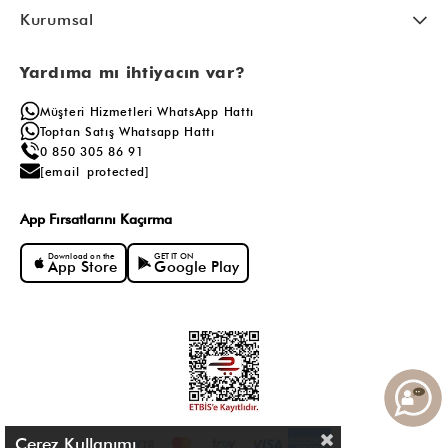
Kurumsal
Yardıma mı ihtiyacın var?
Müşteri Hizmetleri WhatsApp Hattı
Toptan Satış Whatsapp Hattı
0 850 305 86 91
[email protected]
App Fırsatlarını Kaçırma
Download on the
GET IT ON
App Store
Google Play
Çerez Kullanımı