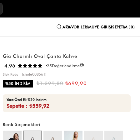
E
FAVORILERIM
ÜYE GIRIŞI
SEPETIM
0
Gia Charmlı Oval Çanta Kahve
📷
4.96
25
Değerlendirme
(shule008561)
Stok Kodu
₺1.399,80
₺699,90
%
50
İNDIRIM
Yaza Özel Ek %20 İndirim
Sepette : ₺559,92
Renk Seçenekleri