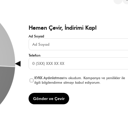
Sıkça Sorulan Sorular
Hakkımızd
Üyeliksiz Sipariş Takibi
Toptan Sat
Üyeliksiz Kolay İade
İnfluencer İ
KVKK Aydınlatma Metni
Blog
Çerez Politikası
Hemen Çevir, İndirimi Kap!
İade ve Değişim Şartları
Mesafeli Satış Sözleşmesi
Ad Soyad
İletişim
Gizlilik Politikası
Telefon
KVKK Aydınlatması
'nı okudum. Kampanya ve yenilikler ile
ilgili bilgilendirme almayı kabul ediyorum.
Gönder ve Çevir