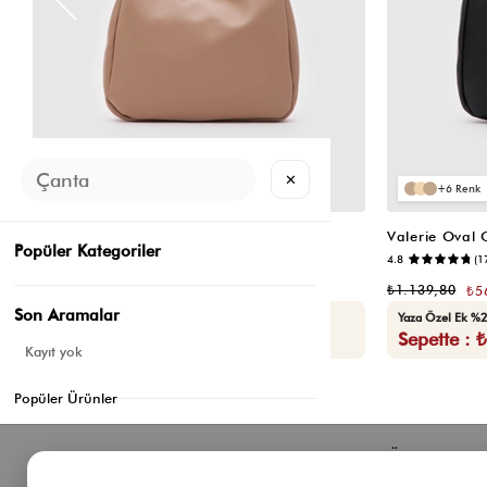
✕
6
6
Valerie Oval Omuz Çantası Vizon
Valerie Oval
Popüler Kategoriler
📷
4.8
(6)
4.8
(1
₺1.139,80
₺1.139,80
₺569,90
₺5
Son Aramalar
Seçili Ürünlerde Ek %30 İndirim
Yaza Özel Ek %2
Sepette : ₺398,93
Sepette : 
Kayıt yok
Popüler Ürünler
Bizden Haberler
Öne Çıkan 