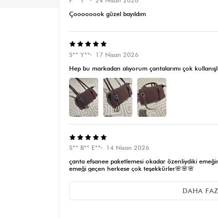
F** Y**
24 Nisan 2026
Çoooooook güzel bayıldım
S** Y**
17 Nisan 2026
Hep bu markadan alıyorum çantalarımı çok kullanışlı ve
S** B** E**
14 Nisan 2026
çanta efsanee paketlemesi okadar özenliydiki emeğiniz
emeği geçen herkese çok teşekkürler🌸🌸🌸
DAHA FA
Ş** Y**
14 Nisan 2026