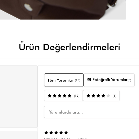
Ürün Değerlendirmeleri
📷 Fotoğraflı Yorumlar
Tüm Yorumlar
(13)
(5)
(12)
(1)