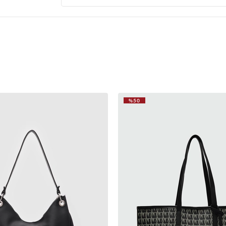
çok güzel herkes nerden aldı diye sordu kalitelide sap
**** ****
24 Mart 2026
Beklediğimden büyük baya rengi çok güzel biraz k
yani kizlarr
%50