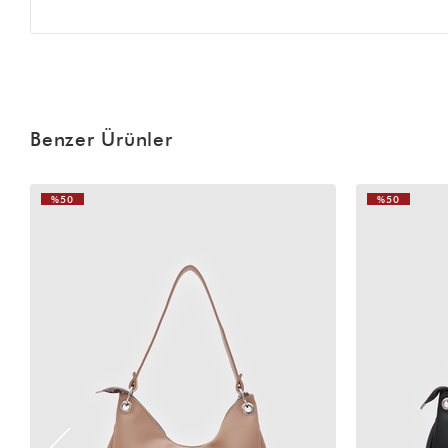
Benzer Ürünler
%50
%50
VIDEOLU
ÜRÜN