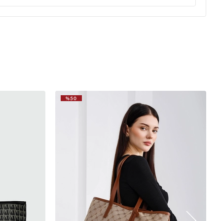
ları bir tık daha sağlam olabilirdi
(0)
okuyo ama camın önüne koydum geçer diye düşünüyorum alınır
%50