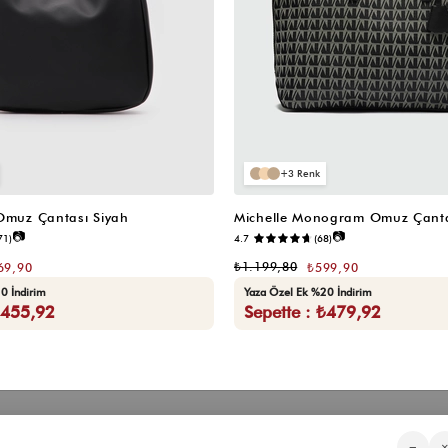
3
 Omuz Çantası Siyah
Michelle Monogram Omuz Çanta
📷
📷
71)
4.7
(68)
₺1.199,80
69,90
₺599,90
0 İndirim
Yaza Özel Ek %20 İndirim
₺455,92
Sepette : ₺479,92
Kategorilerimiz
Müşteri Hizmetleri
Kurumsa
−