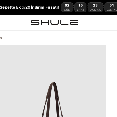
02
15
23
50
:
:
:
Sepette Ek %20 İndirim Fırsatı!
GÜN
SAAT
DAKIKA
SANIY
ve