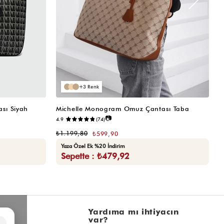
3
sı Siyah
Michelle Monogram Omuz Çantası Taba
M
📷
4.9
(74)
₺
₺1.199,80
₺599,90
Yaza Özel Ek %20 İndirim
Sepette : ₺479,92
l
Yardıma mı ihtiyacın
var?
×