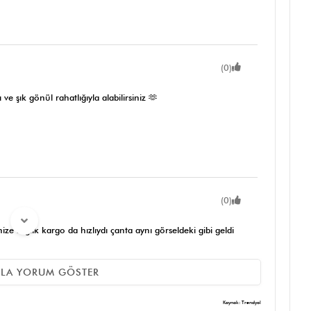
(0)
 şık gönül rahatlığıyla alabilirsiniz 🫶
(0)
e sağlık kargo da hızlıydı çanta aynı görseldeki gibi geldi
ZLA YORUM GÖSTER
(0)
Kaynak: Trendyol