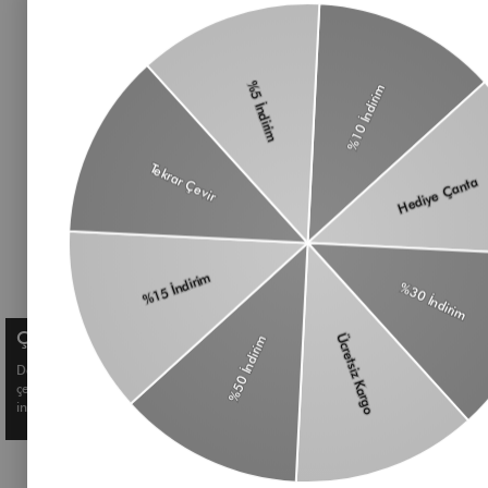
Haberlerimiz, özel tekliflerimiz ve favori stillerimiz
Çanta
hakkında ilk siz bilgi sahibi olun
Omuz Çantası
Süet Çanta
Baget Çanta
Çapraz Çanta
Üyelik koşullarını
ve
kişisel verilerimin
Kadın Cüzdan
korunmasını kabul ediyorum.
Aksesuar
Kemer
Çerez Kullanımı
Deneyiminizi geliştirmek ve size kişiselleştirilmiş içerikler sunmak için
çerezler kullanıyoruz. Detaylı bilgi için
Çerez Politikamızı
inceleyebilirsiniz.
© Shule. All right reserved.