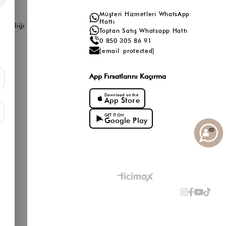
a
Müşteri Hizmetleri WhatsApp
ış
Hattı
ş Birliği
Toptan Satış Whatsapp Hattı
0 850 305 86 91
[email protected]
App Fırsatlarını Kaçırma
Download on the
App Store
GET IT ON
Google Play