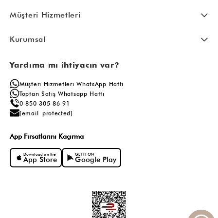
Müşteri Hizmetleri
Kurumsal
Yardıma mı ihtiyacın var?
Müşteri Hizmetleri WhatsApp Hattı
Toptan Satış Whatsapp Hattı
0 850 305 86 91
[email protected]
App Fırsatlarını Kaçırma
Download on the
GET IT ON
App Store
Google Play