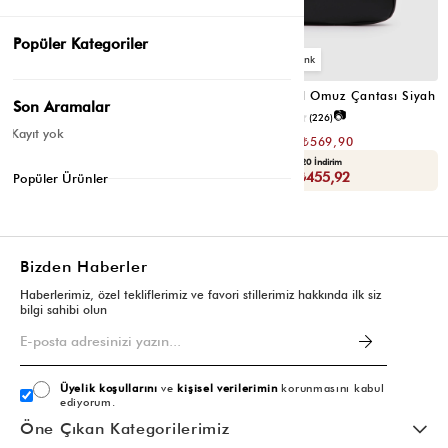
Popüler Kategoriler
6
6
Valerie Oval Omuz Çantası Vizon
Valerie Oval Omuz Çantası Siyah
Son Aramalar
📷
📷
3.4
(12)
4.2
(226)
Kayıt yok
₺1.139,80
₺1.139,80
₺569,90
₺569,90
Seçili Ürünlerde Ek %30 İndirim
Yaza Özel Ek %20 İndirim
Sepette : ₺398,93
Sepette : ₺455,92
Popüler Ürünler
Bizden Haberler
Haberlerimiz, özel tekliflerimiz ve favori stillerimiz hakkında ilk siz
bilgi sahibi olun
Üyelik koşullarını
ve
kişisel verilerimin
korunmasını kabul
ediyorum.
Öne Çıkan Kategorilerimiz