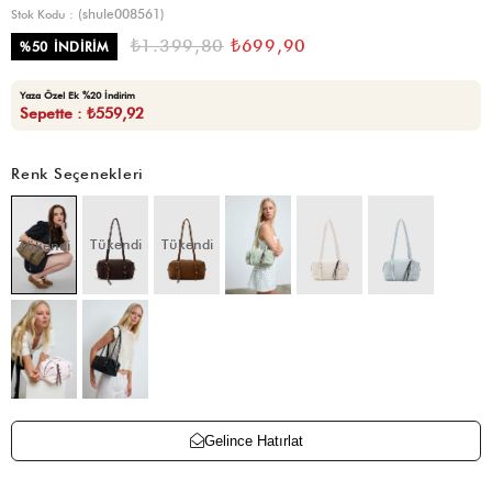
(shule008561)
Stok Kodu
₺1.399,80
₺699,90
%
50
İNDIRIM
Yaza Özel Ek %20 İndirim
Sepette : ₺559,92
Renk Seçenekleri
Tükendi
Tükendi
Tükendi
Gelince Hatırlat