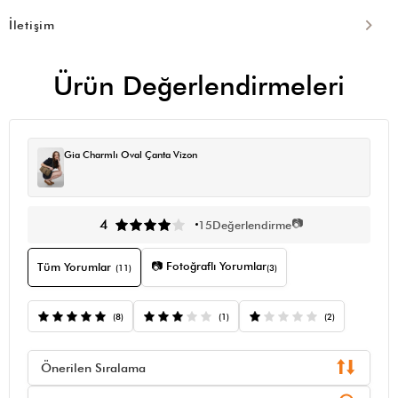
İletişim
Ürün Değerlendirmeleri
Gia Charmlı Oval Çanta Vizon
📷
4
15
Değerlendirme
📷 Fotoğraflı Yorumlar
Tüm Yorumlar
(11)
(3)
(8)
(1)
(2)
Önerilen Sıralama