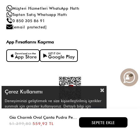
Müşteri Hizmetleri WhatsApp Hattı
Toptan Satış Whatsapp Hattı
0 850 305 86 91
[email protected]
App Fırsatlarını Kaçırma
Download on the
GET IT ON
App Store
Google Play
Çerez Kullanımı
Deneyiminizi geliştirmek ve size kişiselleştirilmiş içerikler
sunmak için çerezler kullanıyoruz. Detaylı bilgi için
Çerez Politikamızı
inceleyebilirsiniz.
Gia Charmlı Oval Çanta Pudra Pembe
₺1.399,80
559,92 TL
© Shule. All right reserved.