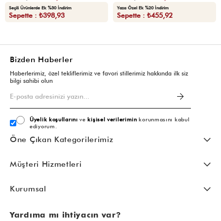
Seçili Ürünlerde Ek %30 İndirim
Yaza Özel Ek %20 İndirim
Sepette : ₺398,93
Sepette : ₺455,92
Bizden Haberler
Haberlerimiz, özel tekliflerimiz ve favori stillerimiz hakkında ilk siz
bilgi sahibi olun
Üyelik koşullarını
ve
kişisel verilerimin
korunmasını kabul
ediyorum.
Öne Çıkan Kategorilerimiz
Müşteri Hizmetleri
Kurumsal
Yardıma mı ihtiyacın var?