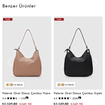
Benzer Ürünler
%50
%50
VIDEOLU
ÜRÜN
6
6
Valerie Oval Omuz Çantası Vizon
Valerie Oval Omuz Çantası Siyah
📷
📷
3.4
(12)
4.2
(226)
₺1.139,80
₺1.139,80
₺569,90
₺569,90