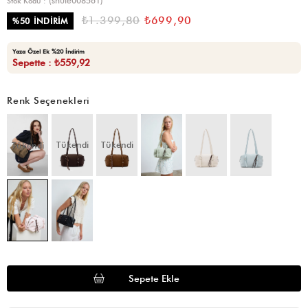
(shule008561)
Stok Kodu
₺1.399,80
₺699,90
%
50
İNDIRIM
Yaza Özel Ek %20 İndirim
Sepette : ₺559,92
Renk Seçenekleri
Tükendi
Tükendi
Tükendi