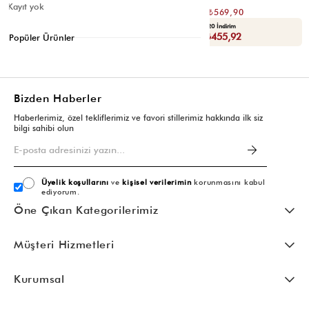
Kayıt yok
₺1.139,80
₺1.139,80
₺569,90
₺569,90
Seçili Ürünlerde Ek %30 İndirim
Yaza Özel Ek %20 İndirim
Sepette : ₺398,93
Sepette : ₺455,92
Popüler Ürünler
Bizden Haberler
Haberlerimiz, özel tekliflerimiz ve favori stillerimiz hakkında ilk siz
bilgi sahibi olun
Üyelik koşullarını
ve
kişisel verilerimin
korunmasını kabul
ediyorum.
Öne Çıkan Kategorilerimiz
Müşteri Hizmetleri
Kurumsal