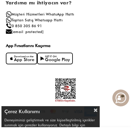
Yardıma mı ihtiyacın var?
Müşteri Hizmetleri WhatsApp Hattı
Toptan Satış Whatsapp Hattı
0 850 305 86 91
[email protected]
App Fırsatlarını Kaçırma
Download on the
GET IT ON
App Store
Google Play
Çerez Kullanımı
Deneyiminizi geliştirmek ve size kişiselleştirilmiş içerikler
sunmak için çerezler kullanıyoruz. Detaylı bilgi için
Çerez Politikamızı
inceleyebilirsiniz.