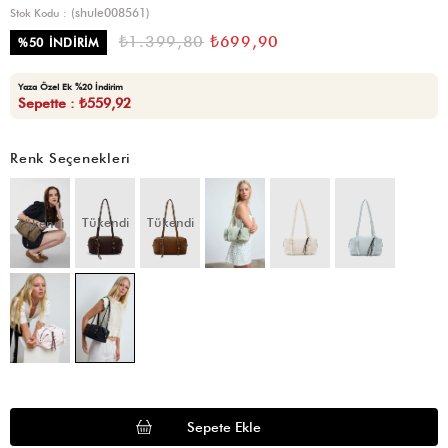
(shule008561)
Stok Kodu
₺1.399,80
₺699,90
%
50
İNDIRIM
Yaza Özel Ek %20 İndirim
Sepette : ₺559,92
Renk Seçenekleri
Tükendi
Tükendi
Tükendi