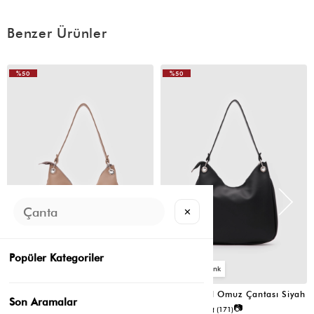
Benzer Ürünler
%50
%50
VIDEOLU
ÜRÜN
✕
Popüler Kategoriler
6
6
Valerie Oval Omuz Çantası Vizon
Valerie Oval Omuz Çantası Siyah
Son Aramalar
📷
📷
4.8
(6)
4.8
(171)