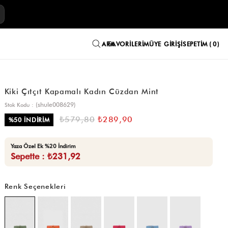
E
FAVORILERIM
ÜYE GIRIŞI
SEPETIM
0
Kiki Çıtçıt Kapamalı Kadın Cüzdan Mint
(shule008629)
Stok Kodu
₺579,80
₺289,90
%
50
İNDIRIM
Yaza Özel Ek %20 İndirim
Sepette : ₺231,92
Renk Seçenekleri