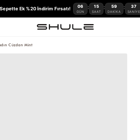
06
15
59
36
:
:
:
Sepette Ek %20 İndirim Fırsatı!
GÜN
SAAT
DAKIKA
SANIY
Kadın Cüzdan Mint