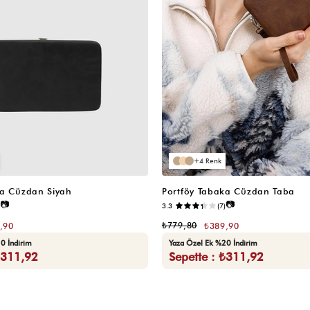
4
ka Cüzdan Siyah
Portföy Tabaka Cüzdan Taba
📷
📷
3.3
(7)
₺779,80
,90
₺389,90
0 İndirim
Yaza Özel Ek %20 İndirim
₺311,92
Sepette : ₺311,92