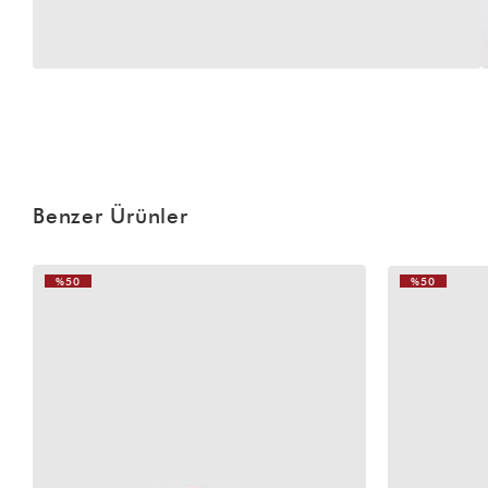
Benzer Ürünler
%50
%50