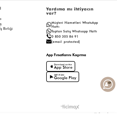
l
Yardıma mı ihtiyacın
var?
a
Müşteri Hizmetleri WhatsApp
ış
Hattı
ş Birliği
Toptan Satış Whatsapp Hattı
0 850 305 86 91
[email protected]
App Fırsatlarını Kaçırma
Download on the
App Store
GET IT ON
Google Play