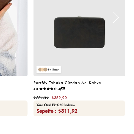
4
Portföy Tabaka Cüzdan Acı Kahve
K
📷
4.3
(4)
5.
₺779,80
₺
₺389,90
Yaza Özel Ek %20 İndirim
Sepette : ₺311,92