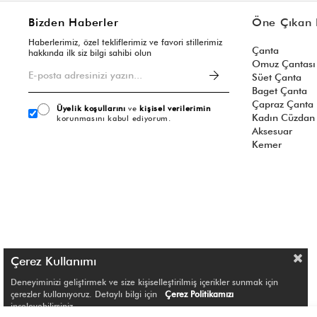
Bizden Haberler
Öne Çıkan 
Haberlerimiz, özel tekliflerimiz ve favori stillerimiz
Çanta
hakkında ilk siz bilgi sahibi olun
Omuz Çantası
Süet Çanta
Baget Çanta
Çapraz Çanta
Üyelik koşullarını
ve
kişisel verilerimin
Kadın Cüzdan
korunmasını kabul ediyorum.
Aksesuar
Kemer
Çerez Kullanımı
Deneyiminizi geliştirmek ve size kişiselleştirilmiş içerikler sunmak için
çerezler kullanıyoruz. Detaylı bilgi için
Çerez Politikamızı
inceleyebilirsiniz.
© Shule. All right reserved.