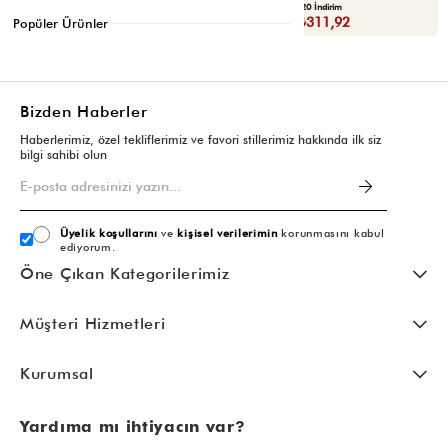
Yaza Özel Ek %20 İndirim
Yaza Özel Ek %20 İndirim
Sepette : ₺119,92
Sepette : ₺311,92
Popüler Ürünler
Bizden Haberler
Haberlerimiz, özel tekliflerimiz ve favori stillerimiz hakkında ilk siz
bilgi sahibi olun
Üyelik koşullarını
ve
kişisel verilerimin
korunmasını kabul
ediyorum.
Öne Çıkan Kategorilerimiz
Müşteri Hizmetleri
Kurumsal
Yardıma mı ihtiyacın var?