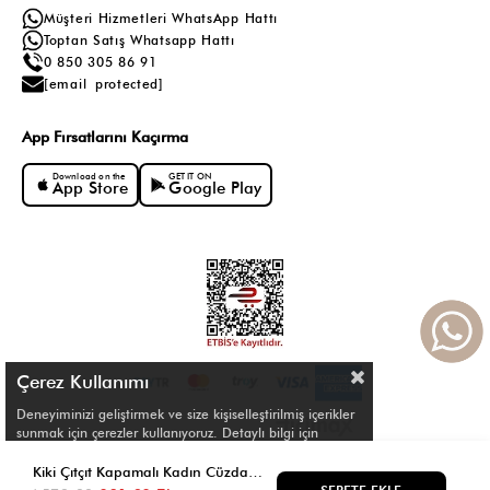
Müşteri Hizmetleri WhatsApp Hattı
Toptan Satış Whatsapp Hattı
0 850 305 86 91
[email protected]
App Fırsatlarını Kaçırma
Download on the
GET IT ON
App Store
Google Play
Çerez Kullanımı
Deneyiminizi geliştirmek ve size kişiselleştirilmiş içerikler
sunmak için çerezler kullanıyoruz. Detaylı bilgi için
Çerez Politikamızı
inceleyebilirsiniz.
© Shule. All right reserved.
Kiki Çıtçıt Kapamalı Kadın Cüzdan Taba