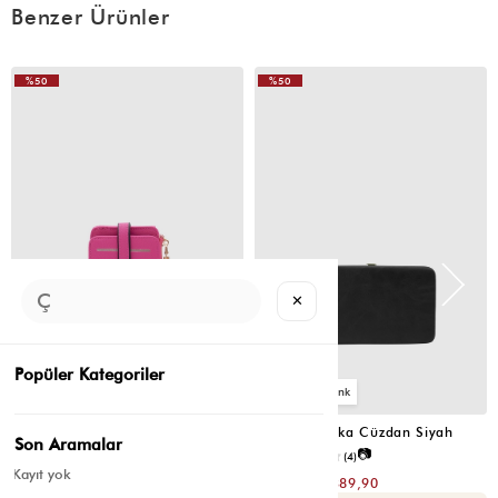
Benzer Ürünler
%50
%50
✕
Popüler Kategoriler
2
4
Cat Çok Gözlü Kartlık Cüzdan Fuşya
Portföy Tabaka Cüzdan Siyah
Son Aramalar
📷
📷
3.8
(6)
2.5
(4)
Kayıt yok
₺299,80
₺779,80
₺149,90
₺389,90