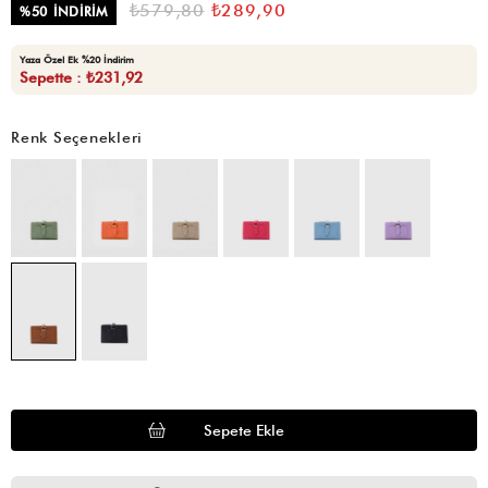
₺579,80
₺289,90
%
50
İNDIRIM
Yaza Özel Ek %20 İndirim
Sepette : ₺231,92
Renk Seçenekleri