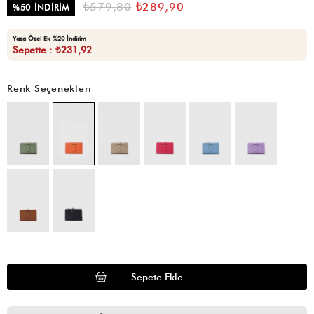
₺579,80
₺289,90
%
50
İNDIRIM
Yaza Özel Ek %20 İndirim
Sepette : ₺231,92
Renk Seçenekleri