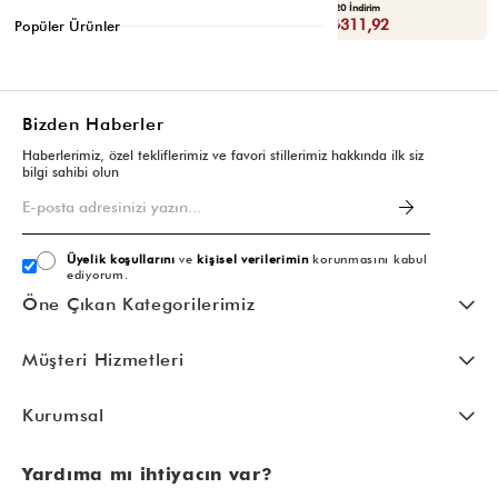
Yaza Özel Ek %20 İndirim
Yaza Özel Ek %20 İndirim
Sepette : ₺119,92
Sepette : ₺311,92
Popüler Ürünler
Bizden Haberler
Haberlerimiz, özel tekliflerimiz ve favori stillerimiz hakkında ilk siz
bilgi sahibi olun
Üyelik koşullarını
ve
kişisel verilerimin
korunmasını kabul
ediyorum.
Öne Çıkan Kategorilerimiz
Müşteri Hizmetleri
Kurumsal
Yardıma mı ihtiyacın var?