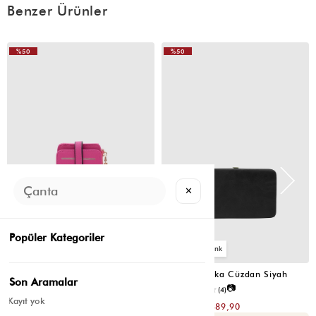
Benzer Ürünler
%50
%50
✕
Popüler Kategoriler
2
4
Cat Çok Gözlü Kartlık Cüzdan Fuşya
Portföy Tabaka Cüzdan Siyah
Son Aramalar
📷
📷
3.8
(6)
2.5
(4)
Kayıt yok
₺299,80
₺779,80
₺149,90
₺389,90