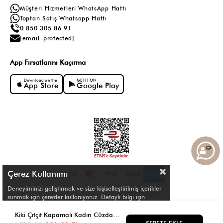
Müşteri Hizmetleri WhatsApp Hattı
Toptan Satış Whatsapp Hattı
0 850 305 86 91
[email protected]
App Fırsatlarını Kaçırma
Download on the
GET IT ON
App Store
Google Play
Çerez Kullanımı
Deneyiminizi geliştirmek ve size kişiselleştirilmiş içerikler
sunmak için çerezler kullanıyoruz. Detaylı bilgi için
Çerez Politikamızı
inceleyebilirsiniz.
© Shule. All right reserved.
Kiki Çıtçıt Kapamalı Kadın Cüzdan Turuncu