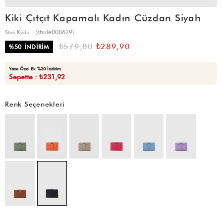
Kiki Çıtçıt Kapamalı Kadın Cüzdan Siyah
(shule008629)
Stok Kodu
₺579,80
₺289,90
%
50
İNDIRIM
Yaza Özel Ek %20 İndirim
Sepette : ₺231,92
Renk Seçenekleri