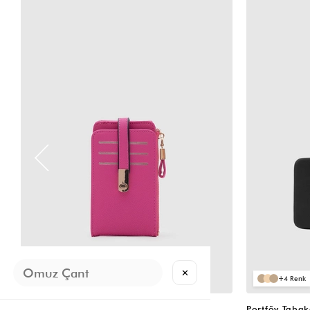
✕
2
4
Cat Çok Gözlü Kartlık Cüzdan Fuşya
Portföy Taba