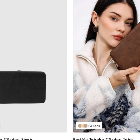
4
ka Cüzdan Siyah
Portföy Tabaka Cüzdan Taba