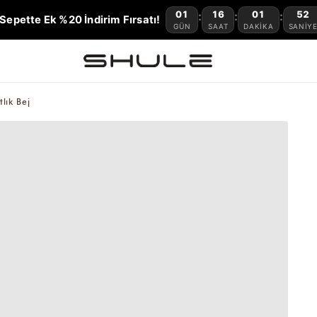
01
16
01
51
:
:
:
Sepette Ek %20 İndirim Fırsatı!
GÜN
SAAT
DAKIKA
SANIY
lık Bej