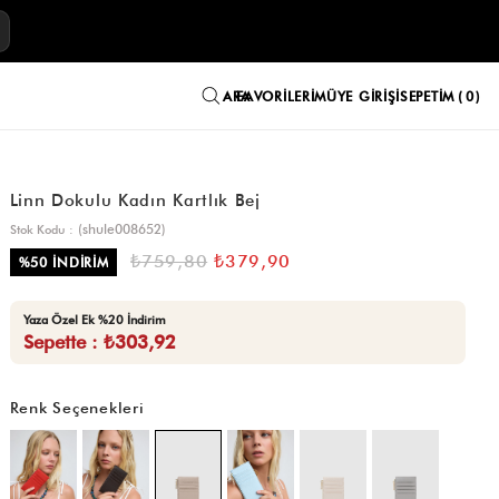
E
FAVORILERIM
ÜYE GIRIŞI
SEPETIM
0
Linn Dokulu Kadın Kartlık Bej
(shule008652)
Stok Kodu
₺759,80
₺379,90
%
50
İNDIRIM
Yaza Özel Ek %20 İndirim
Sepette : ₺303,92
Renk Seçenekleri