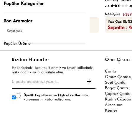
Popüler Kategoriler
📷
3.8
(6)
2.5
(4)
₺299,80
₺779,80
₺149,90
₺389
Son Aramalar
Yaza Özel Ek %20 İndirim
Yaza Özel Ek %2
Sepette : ₺119,92
Sepette : 
Kayıt yok
Popüler Ürünler
Bizden Haberler
Öne Çıkan 
Haberlerimiz, özel tekliflerimiz ve favori stillerimiz
Çanta
hakkında ilk siz bilgi sahibi olun
Omuz Çantası
Süet Çanta
Baget Çanta
Çapraz Çanta
Üyelik koşullarını
ve
kişisel verilerimin
Kadın Cüzdan
korunmasını kabul ediyorum.
Aksesuar
Kemer