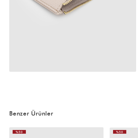
Benzer Ürünler
%50
%50