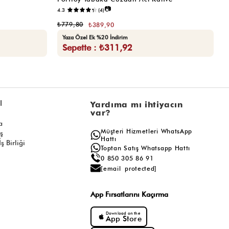
📷
4.3
(4)
5.
₺779,80
₺
₺389,90
Yaza Özel Ek %20 İndirim
Sepette : ₺311,92
l
Yardıma mı ihtiyacın
var?
a
Müşteri Hizmetleri WhatsApp
ış
Hattı
ş Birliği
Toptan Satış Whatsapp Hattı
0 850 305 86 91
[email protected]
App Fırsatlarını Kaçırma
Download on the
App Store