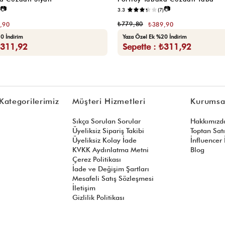
📷
📷
3.3
(7)
₺779,80
,90
₺389,90
0 İndirim
Yaza Özel Ek %20 İndirim
₺311,92
Sepette : ₺311,92
Kategorilerimiz
Müşteri Hizmetleri
Kurumsa
Sıkça Sorulan Sorular
Hakkımızd
Üyeliksiz Sipariş Takibi
Toptan Sat
Üyeliksiz Kolay İade
İnfluencer İ
KVKK Aydınlatma Metni
Blog
Çerez Politikası
İade ve Değişim Şartları
Mesafeli Satış Sözleşmesi
İletişim
Gizlilik Politikası