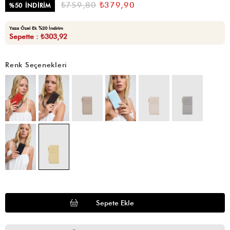
₺759,80
₺379,90
%
50
İNDIRIM
Yaza Özel Ek %20 İndirim
Sepette : ₺303,92
Renk Seçenekleri