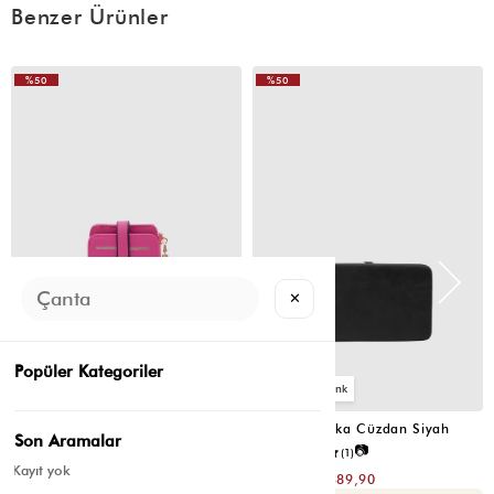
Benzer Ürünler
%50
%50
✕
Popüler Kategoriler
2
4
Cat Çok Gözlü Kartlık Cüzdan Fuşya
Portföy Tabaka Cüzdan Siyah
Son Aramalar
📷
📷
5.0
(4)
5.0
(1)
Kayıt yok
₺299,80
₺779,80
₺149,90
₺389,90