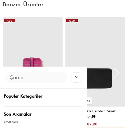
Benzer Ürünler
%50
%50
✕
Popüler Kategoriler
2
4
Cat Çok Gözlü Kartlık Cüzdan Fuşya
Portföy Tabaka Cüzdan Siyah
Son Aramalar
📷
📷
5.0
(4)
5.0
(1)
Kayıt yok
₺299,80
₺779,80
₺149,90
₺389,90