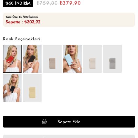
₺759,80
₺379,90
%
50
İNDIRIM
Yaza Özel Ek %20 İndirim
Sepette : ₺303,92
Renk Seçenekleri