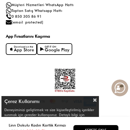
Müşteri Hizmetleri WhatsApp Hattı
Toptan Satış Whatsapp Hattı
0 850 305 86 91
[email protected]
App Fırsatlarını Kaçırma
Download on the
GET IT ON
App Store
Google Play
Çerez Kullanımı
Deneyiminizi geliştirmek ve size kişiselleştirilmiş içerikler
sunmak için çerezler kullanıyoruz. Detaylı bilgi için
Çerez Politikamızı
inceleyebilirsiniz.
© Shule. All right reserved.
Linn Dokulu Kadın Kartlık Kırmızı