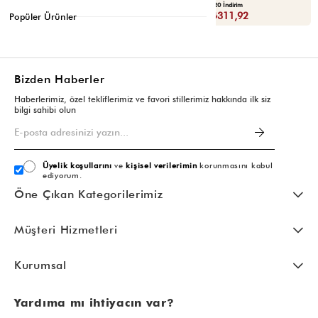
Yaza Özel Ek %20 İndirim
Yaza Özel Ek %20 İndirim
Sepette : ₺119,92
Sepette : ₺311,92
Popüler Ürünler
Bizden Haberler
Haberlerimiz, özel tekliflerimiz ve favori stillerimiz hakkında ilk siz
bilgi sahibi olun
Üyelik koşullarını
ve
kişisel verilerimin
korunmasını kabul
ediyorum.
Öne Çıkan Kategorilerimiz
Müşteri Hizmetleri
Kurumsal
Yardıma mı ihtiyacın var?