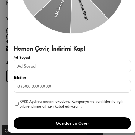
Kurumsal
Yardıma mı ihtiyacın var?
Müşteri Hizmetleri WhatsApp Hattı
Toptan Satış Whatsapp Hattı
0 850 305 86 91
Hemen Çevir, İndirimi Kap!
[email protected]
Ad Soyad
App Fırsatlarını Kaçırma
Download on the
GET IT ON
App Store
Google Play
Telefon
KVKK Aydınlatması
'nı okudum. Kampanya ve yenilikler ile ilgili
bilgilendirme almayı kabul ediyorum.
Gönder ve Çevir
Çerez Kullanımı