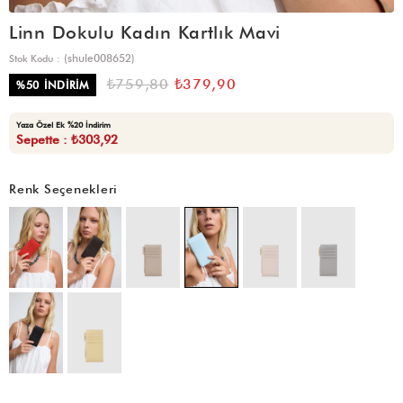
Linn Dokulu Kadın Kartlık Mavi
(shule008652)
Stok Kodu
₺759,80
₺379,90
%
50
İNDIRIM
Yaza Özel Ek %20 İndirim
Sepette : ₺303,92
Renk Seçenekleri