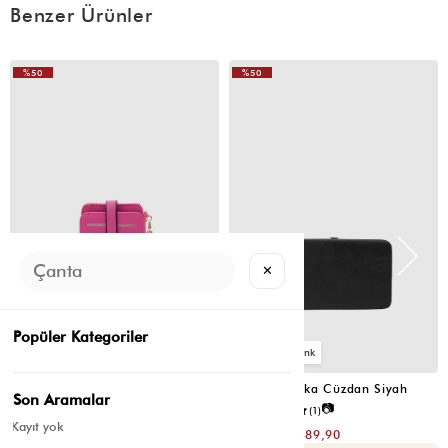
Benzer Ürünler
%50
%50
✕
Popüler Kategoriler
2
4
Cat Çok Gözlü Kartlık Cüzdan Fuşya
Portföy Tabaka Cüzdan Siyah
Son Aramalar
📷
📷
5.0
(4)
5.0
(1)
Kayıt yok
₺299,80
₺779,80
₺149,90
₺389,90