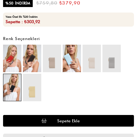
₺759,80
₺379,90
%
50
İNDIRIM
Yaza Özel Ek %20 İndirim
Sepette : ₺303,92
Renk Seçenekleri